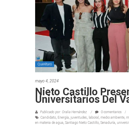
Querétaro
mayo 4, 2024
Nieto Castillo Pres
Universitarios Del V
Publicado por: Oralia Hernández
0 comentarios
Candidato
,
Energía
,
juventudes
,
laboral
,
medio ambiente
,
m
en materia de agua
,
Santiago Nieto Castillo
,
Senaduría
,
universi