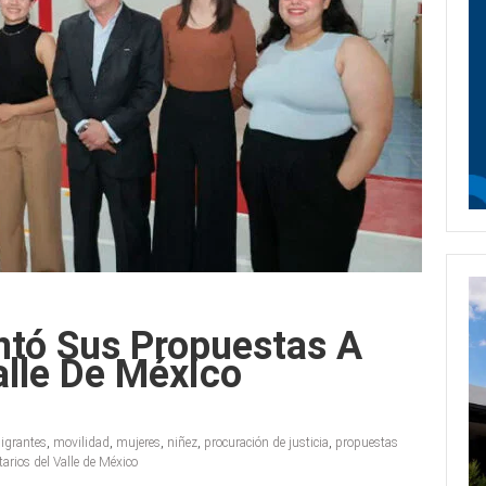
entó Sus Propuestas A
alle De México
igrantes
,
movilidad
,
mujeres
,
niñez
,
procuración de justicia
,
propuestas
tarios del Valle de México