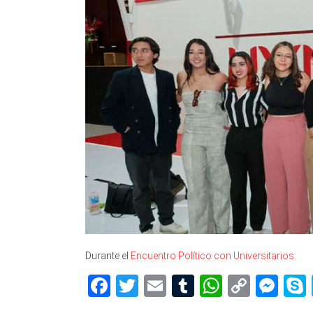
Durante el
Encuentro Político con Universitarios.
Facebook
Twitter
Email
Tumblr
WhatsAp
Copy
Me
Link