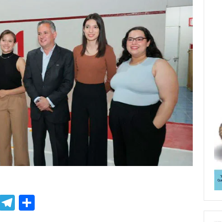
p
ssenger
Skype
Telegram
Share