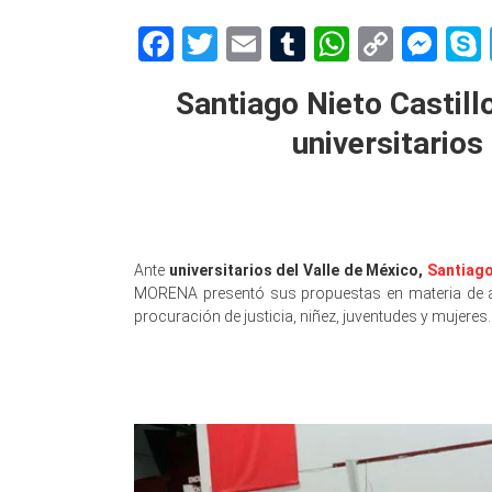
Facebook
Twitter
Email
Tumblr
WhatsAp
Copy
Me
Link
Santiago Nieto Castill
universitarios
Ante
universitarios del Valle de México,
Santiago
MORENA presentó sus propuestas en materia de agu
procuración de justicia, niñez, juventudes y mujeres.