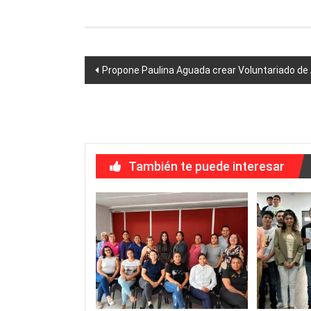
Navegación
Propone Paulina Aguada crear Voluntariado de
de
entradas
También te puede interesar