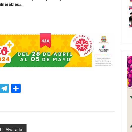
ulnerables».
p
ssenger
Skype
Telegram
Share
4T: Alvarado