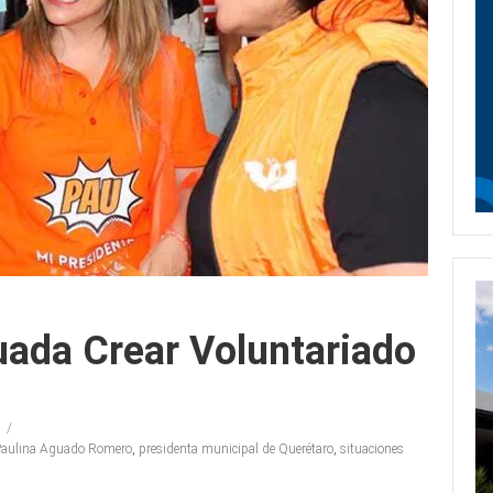
uada Crear Voluntariado
aulina Aguado Romero
,
presidenta municipal de Querétaro
,
situaciones