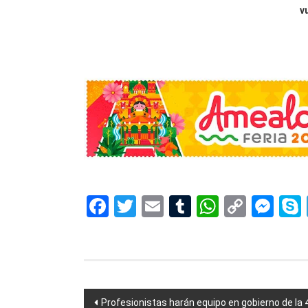
v
Voluntariado de
Facebook
Twitter
Email
Tumblr
WhatsAp
Copy
Me
Link
Navegación
Profesionistas harán equipo en gobierno de la 