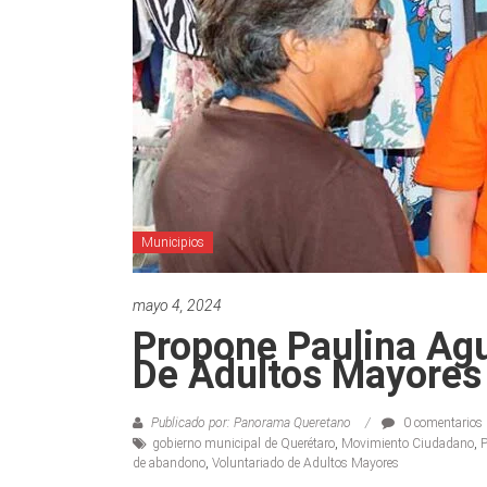
Municipios
mayo 4, 2024
Propone Paulina Ag
De Adultos Mayores
Publicado por: Panorama Queretano
0 comentarios
gobierno municipal de Querétaro
,
Movimiento Ciudadano
,
P
de abandono
,
Voluntariado de Adultos Mayores