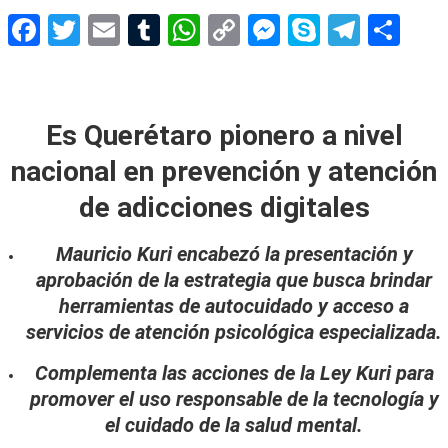
Facebook
Twitter
Email
Tumblr
WhatsApp
Copy
Messenger
Skype
Teleg
Sh
Link
adicciones digitales
Es Querétaro pionero a nivel
nacional en prevención y atención
de adicciones digitales
Mauricio Kuri encabezó la presentación y
aprobación de la estrategia que busca brindar
herramientas de autocuidado y acceso a
servicios de atención psicológica especializada.
Complementa las acciones de la Ley Kuri para
promover el uso responsable de la tecnología y
el cuidado de la salud mental.