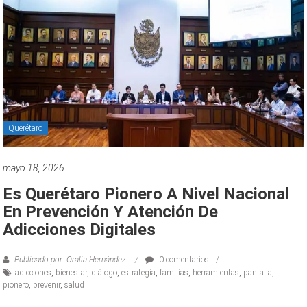
Querétaro
mayo 18, 2026
Es Querétaro Pionero A Nivel Nacional
En Prevención Y Atención De
Adicciones Digitales
Publicado por: Oralia Hernández
0 comentarios
adicciones
,
bienestar
,
diálogo
,
estrategia
,
familias
,
herramientas
,
pantalla
,
pionero
,
prevenir
,
salud