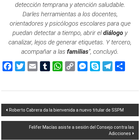
detección temprana y atención saludable.
Darles herramientas a los docentes,
orientadores y psicólogos escolares para que
puedan detectar a tiempo, abrir el
diálogo
y
canalizar, lejos de generar etiquetas. Y tercero,
acompañar a las
familias
”, concluyó.
Facebook
Twitter
Email
Tumblr
WhatsApp
Copy
Messenger
Skype
Teleg
Sh
Link
Navegación
Roberto Cabrera da la bienvenida a nuevo titular de SSPM
de
Felifer Macías asiste a sesión del Consejo contra las
entradas
Adicciones