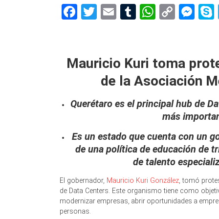
Facebook
Twitter
Email
Tumblr
WhatsAp
Copy
Me
Link
Asoc
Mauricio Kuri toma prote
de la Asociación M
Querétaro es el principal hub de D
más importan
Es un estado que cuenta con un gob
de una política de educación de tr
de talento especial
El gobernador,
Mauricio Kuri González
, tomó prote
de Data Centers. Este organismo tiene como objetiv
modernizar empresas, abrir oportunidades a empren
personas.