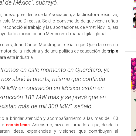
tal de México”, subrayó.
 nuevo presidente de la Asociación; a la directora ejecutiva,
n esta Mesa Directiva. Se dijo convencido de que vienen años
 reconoció el trabajo y las aportaciones de Amet Novillo, así
yudado a posicionar a México en el mapa digital global.
Centers, Juan Carlos Mondragón, señaló que Querétaro es un
motor de la industria y de una política de educación de
triple
ara esta industria.
ntremos en este momento en Querétaro, ya
 nos abrió la puerta, misma que continúa
s 279 MW en operación en México están en
strucción 181 MW más y se prevé que en
existan más de mil 300 MW”, señaló.
ió a brindar atención y acompañamiento a las más de 160
ste
ecosistema
. Asimismo, hizo un llamado a que, desde la
an ideas, experiencias y visiones que contribuyan al