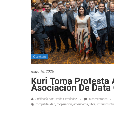
Querétaro
mayo 16, 2026
Kuri Toma Protesta 
Asociación De Data
Publicado por: Oralia Hernández
0 comentarios
competitividad
,
cooperación
,
ecosistema
,
fibra
,
infraestructu