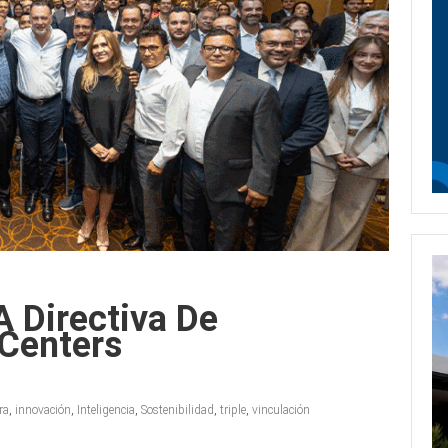
A Directiva De
 Centers
ra
,
innovación
,
Inteligencia
,
Sostenibilidad
,
triple
,
vinculación