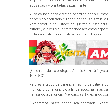
Mujeres Políticas Feministas de la Paridad en To
acosadas y violentadas sexualmente.
Y las acusaciones directas se enfilan hacia el en
haber sido declarado culpable por abuso sexual a un
Administrativa del Estado de Querétaro, esta per
estado y a la vez sigue entrenando a talentos depor
reclaman justicia que hasta ahora no ha llegado.
¿Quién encubre o protege a Andrés Guzmán? ¿Está l
INDEREQ?
Pero este grupo de denunciantes no de detiene por
municipio por municipio a fin de escuchar más cas
han salido a denunciar. Y el caso está creciendo co
“Llegaremos hasta donde sea necesaria, llega