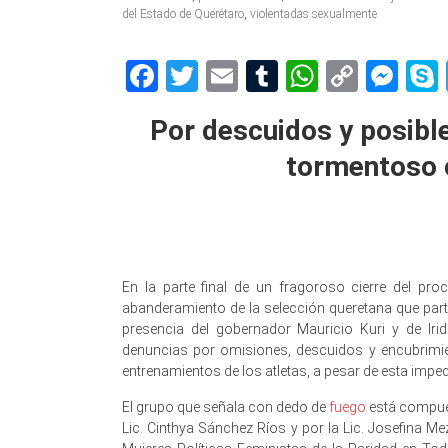
del Estado de Querétaro
,
violentadas sexualmente
Facebook
Twitter
Email
Tumblr
WhatsAp
Copy
Me
Link
Por descuidos y posible
tormentoso 
En la parte final de un fragoroso cierre del pro
abanderamiento de la selección queretana que par
presencia del gobernador Mauricio Kuri y de Irid
denuncias por omisiones, descuidos y encubrimie
entrenamientos de los atletas, a pesar de esta imped
El grupo que señala con dedo de
fuego
está compuest
Lic. Cinthya Sánchez Ríos y por la Lic. Josefina M