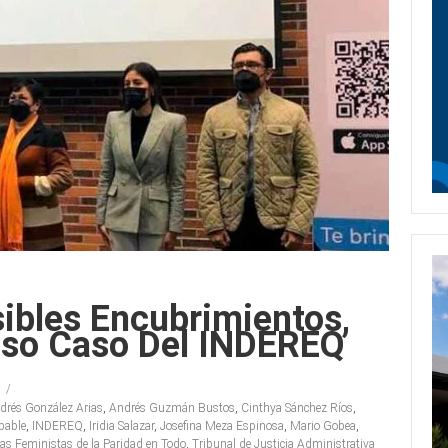
ibles Encubrimientos,
oso Caso Del INDEREQ
drés González Arias
,
Andrés Guzmán Bustos
,
Cinthya Sánchez Ríos
,
pable
,
INDEREQ
,
Iridia Salazar
,
Josefina Meza Espinosa
,
Mario Gobea
,
cas Feministas de la Paridad en Todo
,
Tribunal de Justicia Administrativa