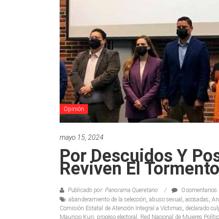
Opinión
mayo 15, 2024
Por Descuidos Y Pos
Reviven El Torment
Publicado por: Panorama Queretano
0 comentarios
abanderamiento de la selección
,
abuso sexual
,
acosadas
,
An
Comisión Estatal de Atención Integral a Víctimas
,
declarado cul
Mauricio Kuri
,
proceso electoral
,
Red Nacional de Mujeres Políti