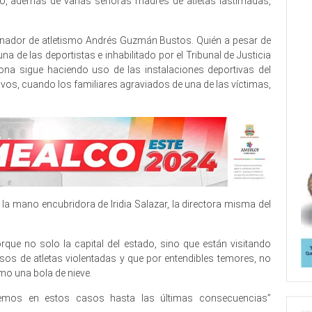
do, además de varias señoras madres de atletas lastimadas,
trenador de atletismo Andrés Guzmán Bustos. Quién a pesar de
a de las deportistas e inhabilitado por el Tribunal de Justicia
sona sigue haciendo uso de las instalaciones deportivas del
tivos, cuando los familiares agraviados de una de las víctimas,
a mano encubridora de Iridia Salazar, la directora misma del
que no solo la capital del estado, sino que están visitando
os de atletas violentadas y que por entendibles temores, no
mo una bola de nieve.
remos en estos casos hasta las últimas consecuencias”