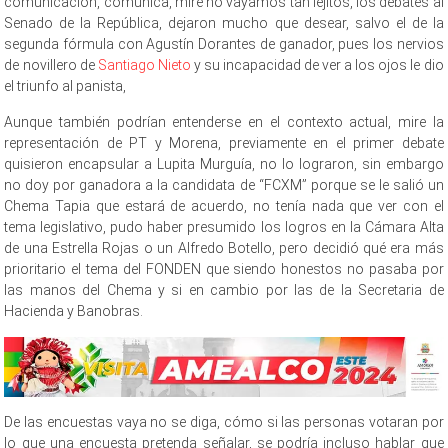
comunicación, comunica, mire no vayamos tan lejitos, los debates al
Senado de la República, dejaron mucho que desear, salvo el de la
segunda fórmula con Agustín Dorantes de ganador, pues los nervios
de novillero de
Santiago Nieto
y su incapacidad de ver a los ojos le dio
el triunfo al panista,
Aunque también podrían entenderse en el contexto actual, mire la
representación de PT y Morena, previamente en el primer debate
quisieron encapsular a Lupita Murguía, no lo lograron, sin embargo
no doy por ganadora a la candidata de “FCXM” porque se le salió un
Chema Tapia que estará de acuerdo, no tenía nada que ver con el
tema legislativo, pudo haber presumido los logros en la Cámara Alta
de una Estrella Rojas o un Alfredo Botello, pero decidió qué era más
prioritario el tema del FONDEN que siendo honestos no pasaba por
las manos del Chema y si en cambio por las de la Secretaria de
Hacienda y Banobras.
De las encuestas vaya no se diga, cómo si las personas votaran por
lo que una encuesta pretenda señalar, se podría incluso hablar que