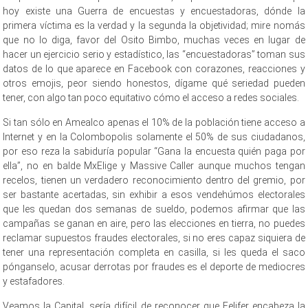
hoy existe una Guerra de encuestas y encuestadoras, dónde la
primera víctima es la verdad y la segunda la objetividad; mire nomás
que no lo diga, favor del Osito Bimbo, muchas veces en lugar de
hacer un ejercicio serio y estadístico, las “encuestadoras” toman sus
datos de lo que aparece en Facebook con corazones, reacciones y
otros emojis, peor siendo honestos, dígame qué seriedad pueden
tener, con algo tan poco equitativo cómo el acceso a redes sociales.
Si tan sólo en Amealco apenas el 10% de la población tiene acceso a
Internet y en la Colombopolis solamente el 50% de sus ciudadanos,
por eso reza la sabiduría popular “Gana la encuesta quién paga por
ella”, no en balde MxElige y Massive Caller aunque muchos tengan
recelos, tienen un verdadero reconocimiento dentro del gremio, por
ser bastante acertadas, sin exhibir a esos vendehúmos electorales
que les quedan dos semanas de sueldo, podemos afirmar que las
campañas se ganan en aire, pero las elecciones en tierra, no puedes
reclamar supuestos fraudes electorales, si no eres capaz siquiera de
tener una representación completa en casilla, si les queda el saco
pónganselo, acusar derrotas por fraudes es el deporte de mediocres
y estafadores.
Veamos la Capital, sería difícil de reconocer que Felifer encabeza la