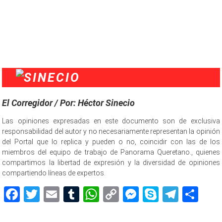
mentiras, de mentiras
El Corregidor / Por: Héctor Sinecio
Las opiniones expresadas en este documento son de exclusiva
responsabilidad del autor y no necesariamente representan la opinión
del Portal que lo replica y pueden o no, coincidir con las de los
miembros del equipo de trabajo de Panorama Queretano., quienes
compartimos la libertad de expresión y la diversidad de opiniones
compartiendo líneas de expertos.
Facebook
Twitter
Email
Tumblr
WhatsApp
Copy
Messenger
Skype
Teleg
Sh
Link