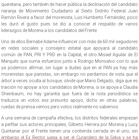
queretana, pero también de hacer pública la declinación del candidato
naranja de Movimiento Ciudadano al Sexto Distrito Federal Juan
Ramón Rivera a favor del morenista, Luis Humberto Fernández, poco
les duró el gusto pues se dio a conocer el respaldo de varios
liderazgos de Morena a los candidatos del Frente.
Uno de ellos Bernabé Adame influencer con más de 60 mil seguidores
en redes sociales y consejero estatal que apoyará al candidato
común de PAN, PRI Y PRD en la Capital, el otro Misael Aguilar de El
Marqués que suma esfuerzos junto a Rodrigo Monsalvo con lo que
ya podemos afirmar, sin lugar a dudas que en el PAN ya hay más
morenistas que panistas, sin embargo no perdamos de vista que el
árbol a veces oculta al bosque, olvide que Mario Delgado, diga que es
traición no apoyar a los candidatos de Morena, si se apoya a Claudia
Sheinbaum, no hay garantía que fuera de la nota periodística se
traduzca en votos ese presunto apoyo, dicho en otras palabras,
ruedas de prensa vemos pero votos realmente no sabemos.
A una semana de campaña efectiva, los distritos federales empiezan
a perfilar sus actores principales, Gilberto Herrera por Morena y Lucy
Quintanar por el Frente tienen una contienda cerrada en el uno, sin
embargo el Ex Rector juega a ser el Curandero de la Selva y se ha