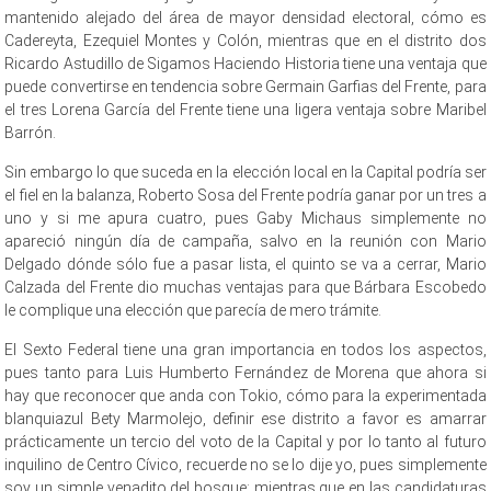
mantenido alejado del área de mayor densidad electoral, cómo es
Cadereyta, Ezequiel Montes y Colón, mientras que en el distrito dos
Ricardo Astudillo de Sigamos Haciendo Historia tiene una ventaja que
puede convertirse en tendencia sobre Germain Garfias del Frente, para
el tres Lorena García del Frente tiene una ligera ventaja sobre Maribel
Barrón.
Sin embargo lo que suceda en la elección local en la Capital podría ser
el fiel en la balanza, Roberto Sosa del Frente podría ganar por un tres a
uno y si me apura cuatro, pues Gaby Michaus simplemente no
apareció ningún día de campaña, salvo en la reunión con Mario
Delgado dónde sólo fue a pasar lista, el quinto se va a cerrar, Mario
Calzada del Frente dio muchas ventajas para que Bárbara Escobedo
le complique una elección que parecía de mero trámite.
El Sexto Federal tiene una gran importancia en todos los aspectos,
pues tanto para Luis Humberto Fernández de Morena que ahora si
hay que reconocer que anda con Tokio, cómo para la experimentada
blanquiazul Bety Marmolejo, definir ese distrito a favor es amarrar
prácticamente un tercio del voto de la Capital y por lo tanto al futuro
inquilino de Centro Cívico, recuerde no se lo dije yo, pues simplemente
soy un simple venadito del bosque; mientras que en las candidaturas