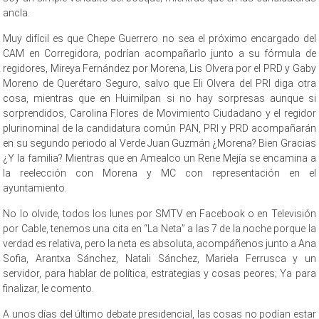
ancla.
Muy difícil es que Chepe Guerrero no sea el próximo encargado del
CAM en Corregidora, podrían acompañarlo junto a su fórmula de
regidores, Mireya Fernández por Morena, Lis Olvera por el PRD y Gaby
Moreno de Querétaro Seguro, salvo que Eli Olvera del PRI diga otra
cosa, mientras que en Huimilpan si no hay sorpresas aunque si
sorprendidos, Carolina Flores de Movimiento Ciudadano y el regidor
plurinominal de la candidatura común PAN, PRI y PRD acompañarán
en su segundo periodo al Verde Juan Guzmán ¿Morena? Bien Gracias
¿Y la familia? Mientras que en Amealco un Rene Mejía se encamina a
la reelección con Morena y MC con representación en el
ayuntamiento.
No lo olvide, todos los lunes por SMTV en Facebook o en Televisión
por Cable, tenemos una cita en “La Neta” a las 7 de la noche porque la
verdad es relativa, pero la neta es absoluta, acompáñenos junto a Ana
Sofia, Arantxa Sánchez, Natali Sánchez, Mariela Ferrusca y un
servidor, para hablar de política, estrategias y cosas peores; Ya para
finalizar, le comento.
A unos días del último debate presidencial, las cosas no podían estar