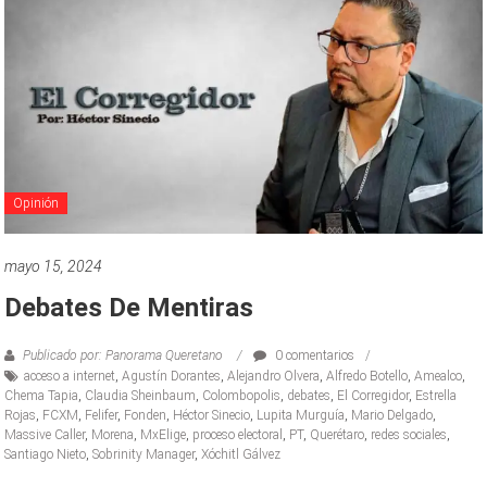
Opinión
mayo 15, 2024
Debates De Mentiras
Publicado por: Panorama Queretano
0 comentarios
acceso a internet
,
Agustín Dorantes
,
Alejandro Olvera
,
Alfredo Botello
,
Amealco
,
Chema Tapia
,
Claudia Sheinbaum
,
Colombopolis
,
debates
,
El Corregidor
,
Estrella
Rojas
,
FCXM
,
Felifer
,
Fonden
,
Héctor Sinecio
,
Lupita Murguía
,
Mario Delgado
,
Massive Caller
,
Morena
,
MxElige
,
proceso electoral
,
PT
,
Querétaro
,
redes sociales
,
Santiago Nieto
,
Sobrinity Manager
,
Xóchitl Gálvez