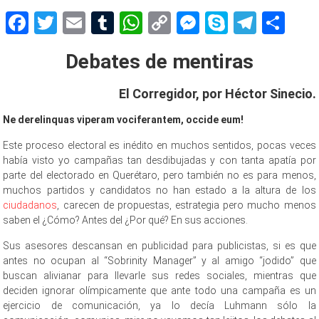
Facebook
Twitter
Email
Tumblr
WhatsApp
Copy
Messenger
Skype
Teleg
Sh
Link
Debates de mentiras
El Corregidor, por Héctor Sinecio.
Ne derelinquas viperam vociferantem, occide eum!
Este proceso electoral es inédito en muchos sentidos, pocas veces
había visto yo campañas tan desdibujadas y con tanta apatía por
parte del electorado en Querétaro, pero también no es para menos,
muchos partidos y candidatos no han estado a la altura de los
ciudadanos
, carecen de propuestas, estrategia pero mucho menos
saben el ¿Cómo? Antes del ¿Por qué? En sus acciones.
Sus asesores descansan en publicidad para publicistas, si es que
antes no ocupan al “Sobrinity Manager” y al amigo “jodido” que
buscan alivianar para llevarle sus redes sociales, mientras que
deciden ignorar olímpicamente que ante todo una campaña es un
ejercicio de comunicación, ya lo decía Luhmann sólo la