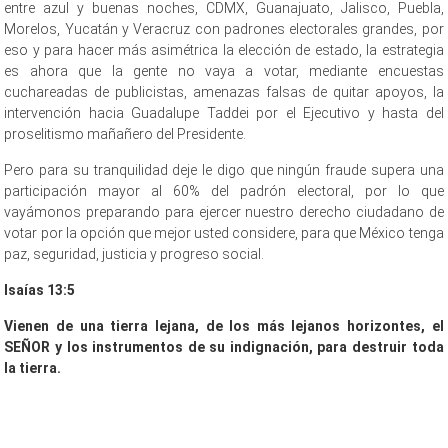
entre azul y buenas noches, CDMX, Guanajuato, Jalisco, Puebla,
Morelos, Yucatán y Veracruz con padrones electorales grandes, por
eso y para hacer más asimétrica la elección de estado, la estrategia
es ahora que la gente no vaya a votar, mediante encuestas
cuchareadas de publicistas, amenazas falsas de quitar apoyos, la
intervención hacia Guadalupe Taddei por el Ejecutivo y hasta del
proselitismo mañañero del Presidente.
Pero para su tranquilidad deje le digo que ningún fraude supera una
participación mayor al 60% del padrón electoral, por lo que
vayámonos preparando para ejercer nuestro derecho ciudadano de
votar por la opción que mejor usted considere, para que México tenga
paz, seguridad, justicia y progreso social.
Isaías 13:5
Vienen de una tierra lejana, de los más lejanos horizontes, el
SEÑOR y los instrumentos de su indignación, para destruir toda
la tierra.
de mentiras, de mentiras, de mentiras, de mentiras, de mentiras, de
mentiras, de mentiras, de mentiras, de mentiras, de mentiras, de
mentiras, de mentiras, de mentiras, de mentiras, de mentiras, de