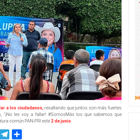
ar a los ciudadanos,
resaltando que juntos son más fuertes
 “¡No les voy a fallar! #SomosMás los que sabemos que
atura común PAN-PRI este
2 de junio
.
p
ssenger
Skype
Telegram
Share