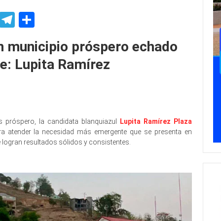
p
ssenger
Skype
Telegram
Share
n municipio próspero echado
e: Lupita Ramírez
próspero, la candidata blanquiazul
Lupita Ramírez Plaza
ra atender la necesidad más emergente que se presenta en
 logran resultados sólidos y consistentes.