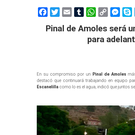
Facebook
Twitter
Email
Tumblr
WhatsAp
Copy
Me
Link
Pinal de Amoles será u
para adelant
En su compromiso por un
Pinal de Amoles
más 
destacó que continuará trabajando en equipo pa
Escanelilla
como lo es el agua, indicó que juntos se