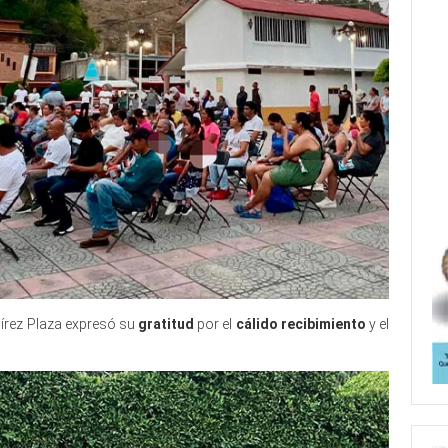
amírez Plaza expresó su
gratitud
por el
cálido recibimiento
y el