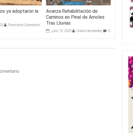
ios ya adoptaron la
Avanza Rehabilitación de
Caminos en Pinal de Amoles
Tras Lluvias
023
Panorama Queretano
julio 15, 2025
Oralia Hernández
0
comentario.