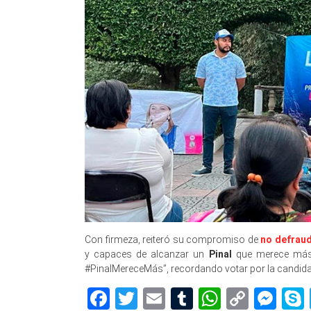
Con firmeza, reiteró su compromiso de
no defraud
y capaces de alcanzar un
Pinal
que merece más,
#PinalMereceMás”, recordando votar por la candid
Facebook
Twitter
Email
Tumblr
WhatsAp
Copy
Me