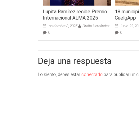
Lupita Ramírez recibe Premio
18 municip
Internacional ALMA 2025
CuelgApp
noviembre 8, 2025
Oralia Hernández
junio 22, 2
0
0
Deja una respuesta
Lo siento, debes estar
conectado
para publicar un 