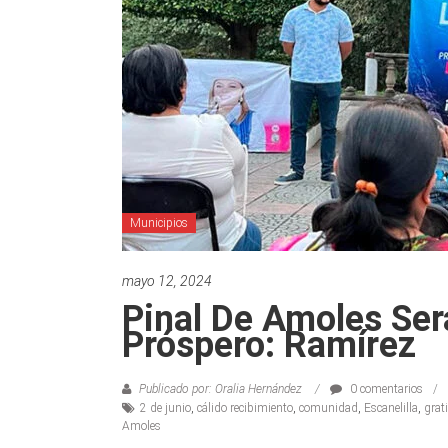
Municipios
mayo 12, 2024
Pinal De Amoles Ser
Próspero: Ramírez
Publicado por: Oralia Hernández
0 comentarios
2 de junio
,
cálido recibimiento
,
comunidad
,
Escanelilla
,
grat
Amoles