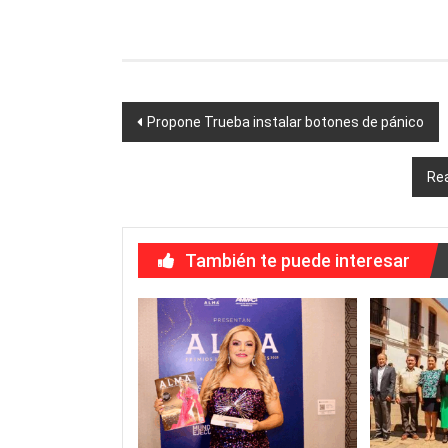
Link
Navegación
Propone Trueba instalar botones de pánico
de
Rea
entradas
También te puede interesar