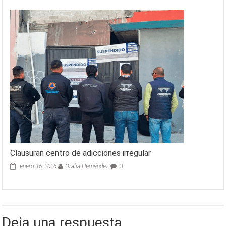
Clausuran centro de adicciones irregular
enero 16, 2026
Oralia Hernández
0
Deja una respuesta