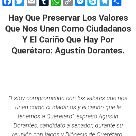
Facebook
Twitter
Email
Tumblr
WhatsApp
Copy
Messenger
Skype
Teleg
Sh
Link
Hay Que Preservar Los Valores
Que Nos Unen Como Ciudadanos
Y El Cariño Que Hay Por
Querétaro: Agustín Dorantes.
“Estoy comprometido con los valores que nos
unen como ciudadanos y el cariño que le
tenemos a Querétaro”, expresó Agustín
Dorantes, candidato a senador, durante su
reunión con laicos y Diócesis de Querétaro.