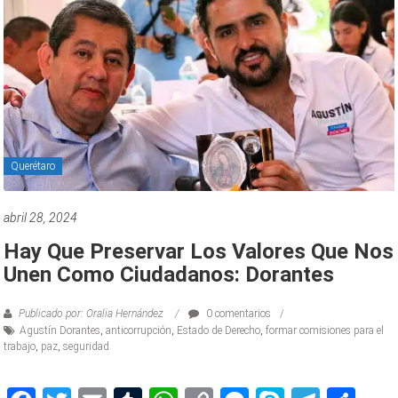
Querétaro
abril 28, 2024
Hay Que Preservar Los Valores Que Nos
Unen Como Ciudadanos: Dorantes
Publicado por: Oralia Hernández
0 comentarios
Agustín Dorantes
,
anticorrupción
,
Estado de Derecho
,
formar comisiones para el
trabajo
,
paz
,
seguridad