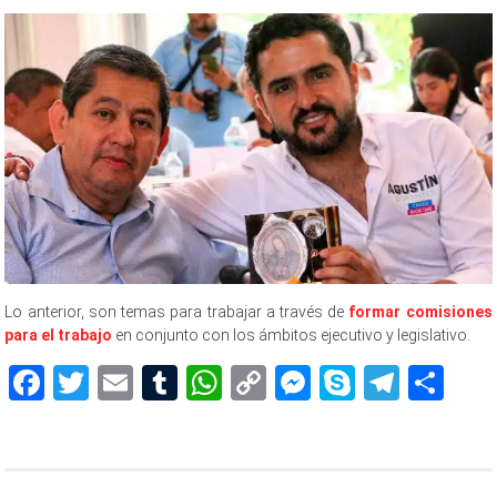
Lo anterior, son temas para trabajar a través de
formar comisiones
para el trabajo
en conjunto con los ámbitos ejecutivo y legislativo.
Facebook
Twitter
Email
Tumblr
WhatsApp
Copy
Messenger
Skype
Teleg
Sh
Link