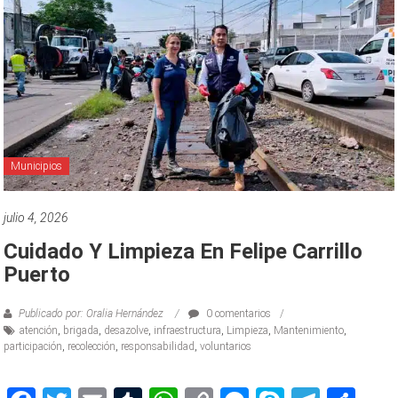
Municipios
julio 4, 2026
Cuidado Y Limpieza En Felipe Carrillo
Puerto
Publicado por: Oralia Hernández
0 comentarios
atención
,
brigada
,
desazolve
,
infraestructura
,
Limpieza
,
Mantenimiento
,
participación
,
recolección
,
responsabilidad
,
voluntarios