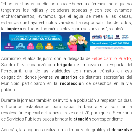
“El no tirar basura un día, nos puede hacer la diferencia, para que no
tengamos las rejillas y coladeras tapadas y con eso evitamos
encharcamientos, evitamos que el agua se meta a las casas,
evitamos que haya vehículos varados. La responsabilidad de todos,
la
limpieza
de todos, también es clave para salvar vidas”, recalcó.
Asimismo, el alcalde, junto con la delegada de
Felipe Carrillo Puerto
,
Sandra Diez, encabezó una
brigada
de limpieza en la Espuela del
Ferrocarril, una de las vialidades con mayor tránsito en esa
delegación, donde jóvenes
voluntarios
de distintas secretarías del
Municipio participaron en la
recolección
de desechos en la vía
pública.
Durante la jornada también se invitó a la población a respetar los días
y horarios establecidos para sacar la basura y a solicitar la
recolección especial de tiliches a través del 070, para que la Secretaría
de Servicios Públicos pueda brindar la
atención
correspondiente.
Además, las brigadas realizaron la limpieza de grafiti y el
desazolve