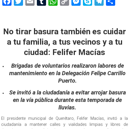
Facebook
Twitter
Email
Tumblr
WhatsApp
Copy
Messenger
Skype
Teleg
Sh
Link
Cuidado y limpieza
No tirar basura también es cuidar
a tu familia, a tus vecinos y a tu
ciudad: Felifer Macías
Brigadas de voluntarios realizaron labores de
mantenimiento en la Delegación Felipe Carrillo
Puerto.
Se invitó a la ciudadanía a evitar arrojar basura
en la vía pública durante esta temporada de
lluvias.
El presidente municipal de Querétaro, Felifer Macías, invitó a la
ciudadanía a mantener calles y vialidades limpias y libres de