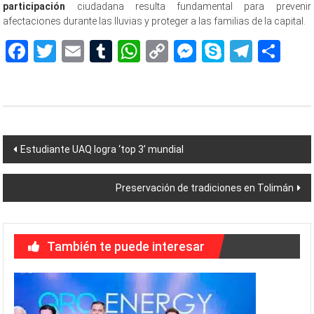
participación
ciudadana resulta fundamental para prevenir
afectaciones durante las lluvias y proteger a las familias de la capital.
Facebook
Twitter
Email
Tumblr
WhatsApp
Copy
Messenger
Skype
Teleg
Sh
Link
Navegación
Estudiante UAQ logra ‘top 3’ mundial
de
Preservación de tradiciones en Tolimán
entradas
También te puede interesar