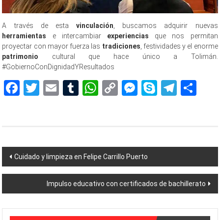
A través de esta
vinculación
, buscamos adquirir nuevas
herramientas
e intercambiar
experiencias
que nos permitan
proyectar con mayor fuerza las
tradiciones
, festividades y el enorme
patrimonio
cultural que hace único a Tolimán.
#GobiernoConDignidadYResultados
Facebook
Twitter
Email
Tumblr
WhatsApp
Copy
Messenger
Skype
Teleg
Sh
Link
Navegación
Cuidado y limpieza en Felipe Carrillo Puerto
de
Impulso educativo con certificados de bachillerato
entradas