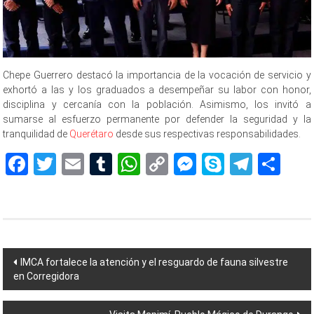
Chepe Guerrero destacó la importancia de la vocación de servicio y
exhortó a las y los graduados a desempeñar su labor con honor,
disciplina y cercanía con la población. Asimismo, los invitó a
sumarse al esfuerzo permanente por defender la seguridad y la
tranquilidad de
Querétaro
desde sus respectivas responsabilidades.
Facebook
Twitter
Email
Tumblr
WhatsApp
Copy
Messenger
Skype
Teleg
Sh
Link
Navegación
IMCA fortalece la atención y el resguardo de fauna silvestre
en Corregidora
de
entradas