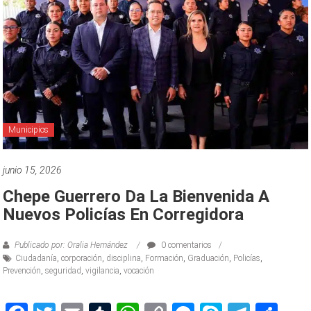
Municipios
junio 15, 2026
Chepe Guerrero Da La Bienvenida A
Nuevos Policías En Corregidora
Publicado por: Oralia Hernández
0 comentarios
Ciudadanía
,
corporación
,
disciplina
,
Formación
,
Graduación
,
Policías
,
Prevención
,
seguridad
,
vigilancia
,
vocación