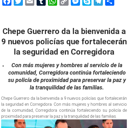
Facebook
Twitter
Email
Tumblr
WhatsApp
Copy
Messenger
Skype
Teleg
Sh
Link
bienvenida a
Chepe Guerrero da la bienvenida a
9 nuevos policías que fortalecerán
la seguridad en Corregidora
Con más mujeres y hombres al servicio de la
comunidad, Corregidora continúa fortaleciendo
su policía de proximidad para preservar la paz y
la tranquilidad de las familias.
Chepe Guerrero da la bienvenida a 9 nuevos policías que fortalecerán
la seguridad en Corregidora. Con más mujeres y hombres al servicio
de la comunidad, Corregidora continúa fortaleciendo su policía de
proximidad para preservar la paz y la tranquilidad de las familias.