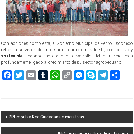
Con acciones como esta, el Gobierno Municipal de Pedro Escobedo
refrenda su visión de impulsar un campo más fuerte, competitivo y
sostenible
, reconociendo que el desarrollo del municipio está
profundamente ligado al crecimiento de su sector agropecuario.
Facebook
Twitter
Email
Tumblr
WhatsApp
Copy
Messenger
Skype
Teleg
Sh
Link
Navegación
PRI impulsa Red Ciudadana e iniciativas
de
IEEQ promueve cultura de inclusión