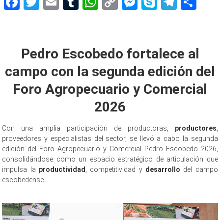
Facebook
Twitter
Email
Tumblr
WhatsApp
Copy
Messenger
Skype
Teleg
Sh
Link
Agropecuario 2026
Pedro Escobedo fortalece al
campo con la segunda edición del
Foro Agropecuario y Comercial
2026
Con una amplia participación de productoras,
productores
,
proveedores y especialistas del sector, se llevó a cabo la segunda
edición del Foro Agropecuario y Comercial Pedro Escobedo 2026,
consolidándose como un espacio estratégico de articulación que
impulsa la
productividad
, competitividad y
desarrollo
del campo
escobedense.
Agropecuario 2026 Agropecuario 2026 Agropecuario
2026