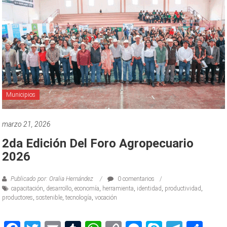
Municipios
marzo 21, 2026
2da Edición Del Foro Agropecuario
2026
Publicado por: Oralia Hernández
0 comentarios
capacitación
,
desarrollo
,
economía
,
herramienta
,
identidad
,
productividad
,
productores
,
sostenible
,
tecnología
,
vocación