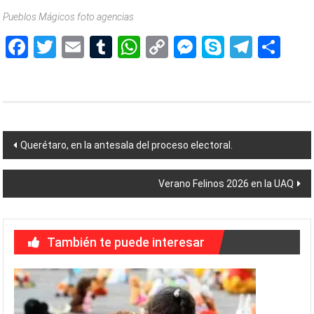
Pueblos Mágicos foto agencias
Facebook
Twitter
Email
Tumblr
WhatsApp
Copy
Messenger
Skype
Teleg
Sh
Link
Navegación
Querétaro, en la antesala del proceso electoral.
de
Verano Felinos 2026 en la UAQ
entradas
También te puede interesar