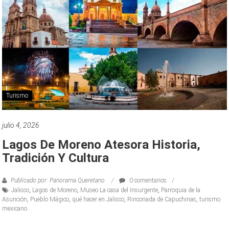
Turismo
julio 4, 2026
Lagos De Moreno Atesora Historia,
Tradición Y Cultura
Publicado por: Panorama Queretano
0 comentarios
Jalisco
,
Lagos de Moreno
,
Museo La casa del Insurgente
,
Parroquia de la
Asunción
,
Pueblo Mágico
,
qué hacer en Jalisco
,
Rinconada de Capuchinas
,
turismo
mexicano