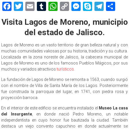
Facebook
Twitter
Email
Tumblr
WhatsApp
Copy
Messenger
Skype
Teleg
Sh
Link
Visita Lagos de Moreno, municipio
del estado de Jalisco.
Lagos de Moreno es un vasto territorio de gran belleza natural y con
muchas comunidades valiosas por su historia, tradición y su cultura.
Localizada en la zona noreste de Jalisco, la cabecera municipal de
Lagos de Moreno es uno de los famosos Pueblos Mágicos, por sus
muchos y variados atractivos
turísticos
.
La fundación de Lagos de Moreno se remonta a 1563, cuando surgió
con el nombre de Villa de Santa María de los Lagos. Posteriormente
fue construida la parroquia del lugar, en 1741, con piedra rosa y
proyección barroca.
En el interior de este edificio se encuentra instalado el
Museo La casa
del Insurgente
, en donde nació Pedro Moreno, un notable
independentista en cuyo honor fue bautizada la ciudad. También
destaca un viejo convento capuchino en donde actualmente se