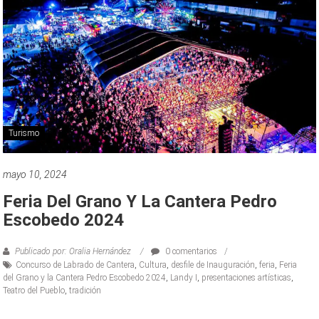
Turismo
mayo 10, 2024
Feria Del Grano Y La Cantera Pedro
Escobedo 2024
Publicado por: Oralia Hernández
0 comentarios
Concurso de Labrado de Cantera
,
Cultura
,
desfile de Inauguración
,
feria
,
Feria
del Grano y la Cantera Pedro Escobedo 2024
,
Landy I
,
presentaciones artísticas
,
Teatro del Pueblo
,
tradición