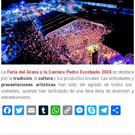
La
Feria del Grano y la Cantera Pedro Escobedo 2024
se destaca
por la
tradición
, la
cultura
y los productos locales. Las actividades y
presentaciones artísticas
han sido del agrado de todos los
visitantes, quienes han disfrutado de una feria llena de diversión y
entretenimiento.
Facebook
Twitter
Email
Tumblr
WhatsApp
Copy
Messenger
Skype
Teleg
Sh
Link