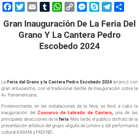
Facebook
Twitter
Email
Tumblr
WhatsApp
Copy
Messenger
Skype
Teleg
Sh
Link
Gran Inauguración De La Feria Del
Grano Y La Cantera Pedro
Escobedo 2024
La
Feria del Grano y la Cantera Pedro Escobedo 2024
arrancó con
gran entusiasmo, con el tradicional desfile de Inauguración sobre la
Av. Panamericana.
Posteriormente, en las instalaciones de la feria, se llevó a cabo la
inauguración del
Concurso de Labrado de Cantera
,
una de las
principales atracciones de la
feria
. Más tarde, el público disfrutó de la
presentación artística del grupo «Agüita de Limón» y del performance
cultural KARANI y PADI NEI.