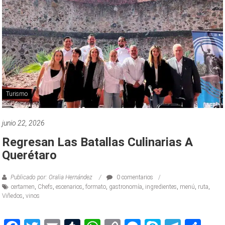
Turismo
junio 22, 2026
Regresan Las Batallas Culinarias A
Querétaro
Publicado por: Oralia Hernández
0 comentarios
certamen
,
Chefs
,
escenarios
,
formato
,
gastronomía
,
ingredientes
,
menú
,
ruta
,
Viñedos
,
vinos