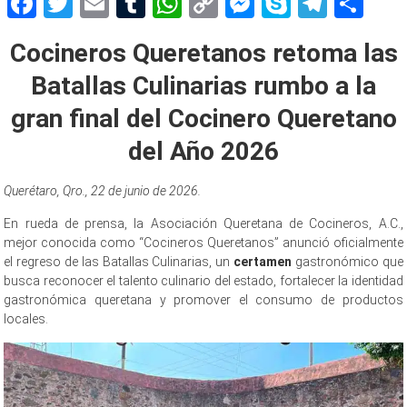
Facebook
Twitter
Email
Tumblr
WhatsApp
Copy
Messenger
Skype
Teleg
Sh
Link
Cocineros Queretanos retoma las
Batallas Culinarias rumbo a la
gran final del Cocinero Queretano
del Año 2026
Querétaro, Qro., 22 de junio de 2026.
En rueda de prensa, la Asociación Queretana de Cocineros, A.C.,
mejor conocida como “Cocineros Queretanos” anunció oficialmente
el regreso de las Batallas Culinarias, un
certamen
gastronómico que
busca reconocer el talento culinario del estado, fortalecer la identidad
gastronómica queretana y promover el consumo de productos
locales.
Culinarias Culinarias