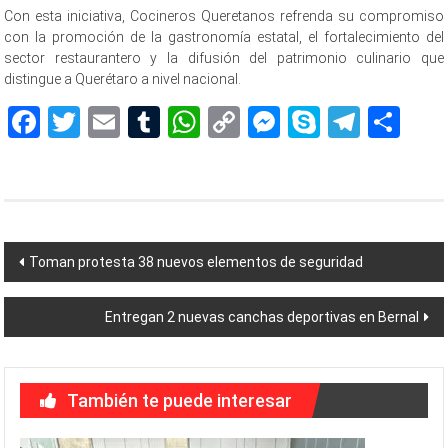
Con esta iniciativa, Cocineros Queretanos refrenda su compromiso
con la promoción de la gastronomía estatal, el fortalecimiento del
sector restaurantero y la difusión del patrimonio culinario que
distingue a Querétaro a nivel nacional.
Facebook
Twitter
Email
Tumblr
WhatsApp
Copy
Messenger
Skype
Teleg
Sh
Link
Navegación
Toman protesta 38 nuevos elementos de seguridad
de
Entregan 2 nuevas canchas deportivas en Bernal
entradas
También te puede interesar