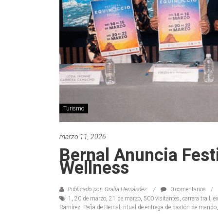
Turismo
marzo 11, 2026
Bernal Anuncia Fest
Wellness
Publicado por: Oralia Hernández
0 comentarios
1
,
20 de marzo
,
21 de marzo
,
500 visitantes
,
carrera trail
,
e
Ramírez
,
Peña de Bernal
,
ritual de entrega de bastón de mando