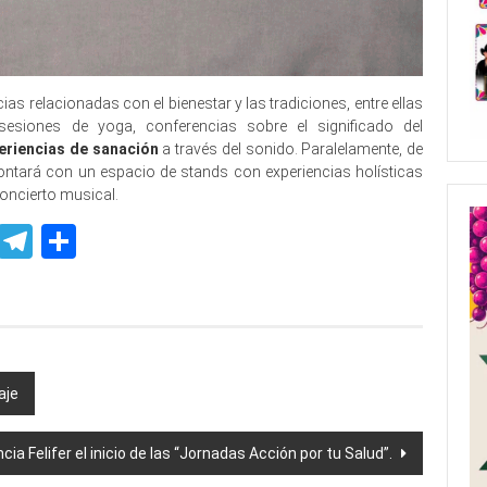
cias relacionadas con el bienestar y las tradiciones, entre ellas
esiones de yoga, conferencias sobre el significado del
eriencias de sanación
a través del sonido. Paralelamente, de
 contará con un espacio de stands con experiencias holísticas
concierto musical.
p
ssenger
Skype
Telegram
Share
aje
cia Felifer el inicio de las “Jornadas Acción por tu Salud”.