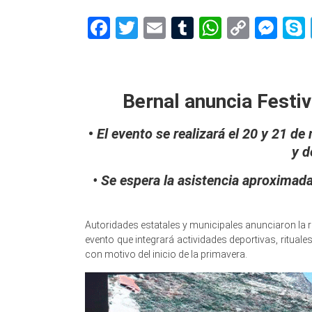
Facebook
Twitter
Email
Tumblr
WhatsAp
Copy
Me
Link
Bern
Bernal anuncia Festiv
•
El evento se realizará el 20 y 21 de
y d
• Se espera la asistencia aproximad
Autoridades estatales y municipales anunciaron la r
evento que integrará actividades deportivas, rituale
con motivo del inicio de la primavera.
Bernal anunci