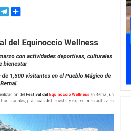
p
ssenger
Skype
Telegram
Share
al anuncia
al del Equinoccio Wellness
 marzo con actividades deportivas, culturales
e bienestar
a de 1,500 visitantes en el Pueblo Mágico de
Bernal.
ealización del
Festival del
Equinoccio Wellness
en Bernal, un
s tradicionales, prácticas de bienestar y expresiones culturales
a Bernal anuncia