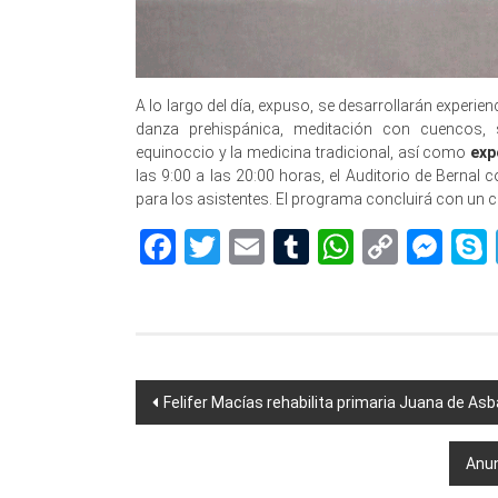
A lo largo del día, expuso, se desarrollarán experien
danza prehispánica, meditación con cuencos, s
equinoccio y la medicina tradicional, así como
exp
las 9:00 a las 20:00 horas, el Auditorio de Bernal
para los asistentes. El programa concluirá con un 
Facebook
Twitter
Email
Tumblr
WhatsAp
Copy
Me
Link
Navegación
Felifer Macías rehabilita primaria Juana de Asb
de
Anun
entradas