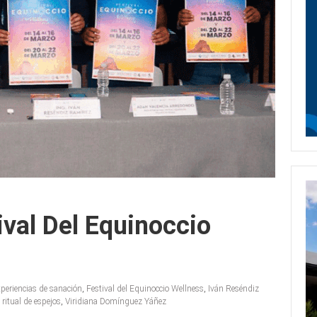
ival Del Equinoccio
xperiencias de sanación
,
Festival del Equinoccio Wellness
,
Iván Reséndiz
,
ritual de espejos
,
Viridiana Domínguez Yáñez