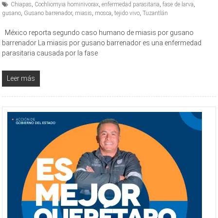
Chiapas
,
Cochliomyia hominivorax
,
enfermedad parasitaria
,
fase de larva
,
gusano
,
Gusano barrenador
,
miasis
,
mosca
,
tejido vivo
,
Tuzantlán
México reporta segundo caso humano de miasis por gusano
barrenador La miasis por gusano barrenador es una enfermedad
parasitaria causada por la fase
Leer más