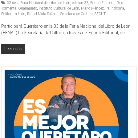
33 de la Feria Nacional del Libro de León
,
edición 33
,
Fondo Editorial
,
Gris
Tormenta
,
Guanajuato
,
Instituto Cultural de León
,
Mario Méndez
,
Palindroma
,
Poliforum León
,
Rafael Mata Salinas
,
Secretaría de Cultura
,
SECUT
Participará Querétaro en la 33 de la Feria Nacional del Libro de León
(FENAL) La Secretaría de Cultura, a través del Fondo Editorial, se
Leer más