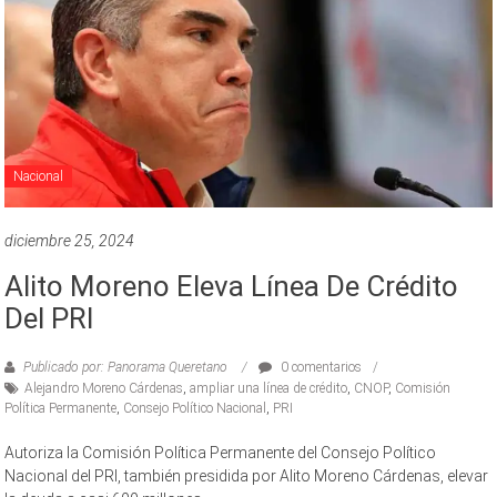
Nacional
diciembre 25, 2024
Alito Moreno Eleva Línea De Crédito
Del PRI
Publicado por: Panorama Queretano
0 comentarios
Alejandro Moreno Cárdenas
,
ampliar una línea de crédito
,
CNOP
,
Comisión
Política Permanente
,
Consejo Político Nacional
,
PRI
Autoriza la Comisión Política Permanente del Consejo Político
Nacional del PRI, también presidida por Alito Moreno Cárdenas, elevar