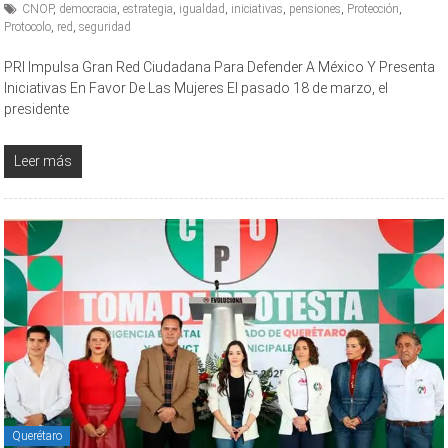
CNOP
,
democracia
,
estrategia
,
igualdad
,
iniciativas
,
pensiones
,
Protección
,
Protocolo
,
red
,
seguridad
PRI Impulsa Gran Red Ciudadana Para Defender A México Y Presenta
Iniciativas En Favor De Las Mujeres El pasado 18 de marzo, el
presidente
Leer más
Querétaro