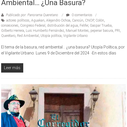
Ambiental… ¿una Basura?
Publicado por: Panorama Queretano
0 comentarios
actores políticos
,
Aguakan
,
Alejandro Ochoa
,
Cancún
,
CNOP
,
Colón
,
concesiones
,
Congreso Federal
,
distribución del agua
,
Felifer
,
Gaspar Trueba
,
Gilberto Herrera
,
Luis Humberto Fernández
,
Manuel Montes
,
pepenar basura
,
PRI
,
Querétaro
,
Red Ambiental
,
Utopía política
,
Vigilante Urbano
El tema de la basura, red ambiental… ¿una basura? Utopía Política, por
el Vigilante Urbano. Lunes 9 de Diciembre del 2024 -En estos días
Leer más