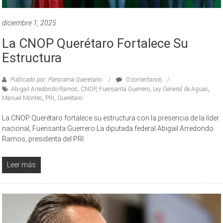
diciembre 1, 2025
La CNOP Querétaro Fortalece Su
Estructura
Publicado por: Panorama Queretano
0 comentarios
Abigail Arredondo Ramos
,
CNOP
,
Fuensanta Guerrero
,
Ley General de Aguas
,
Manuel Montes
,
PRI
,
Querétaro
La CNOP Querétaro fortalece su estructura con la presencia de la líder
nacional, Fuensanta Guerrero La diputada federal Abigail Arredondo
Ramos, presidenta del PRI
Leer más