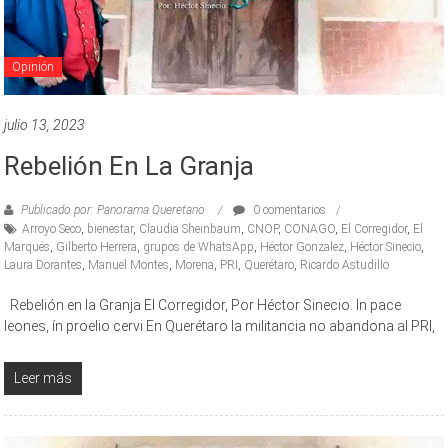
Opinión
julio 13, 2023
Rebelión En La Granja
Publicado por: Panorama Queretano
0 comentarios
Arroyo Seco
,
bienestar
,
Claudia Sheinbaum
,
CNOP
,
CONAGO
,
El Corregidor
,
El
Marqués
,
Gilberto Herrera
,
grupos de WhatsApp
,
Héctor Gonzalez
,
Héctor Sinecio
,
Laura Dorantes
,
Manuel Montes
,
Morena
,
PRI
,
Querétaro
,
Ricardo Astudillo
Rebelión en la Granja El Corregidor, Por Héctor Sinecio. In pace
leones, ín proelio cervi En Querétaro la militancia no abandona al PRI,
Leer más