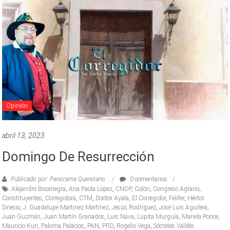
Opinión
abril 13, 2023
Domingo De Resurrección
Publicado por: Panorama Queretano
0 comentarios
Alejandro Bocanegra
,
Ana Paola López
,
CNOP
,
Colón
,
Congreso Agrario
,
Constituyentes
,
Corregidora
,
CTM
,
Doctor Ayala
,
El Corregidor
,
Felifer
,
Héctor
Sinecio
,
J. Guadalupe Martinez Martínez
,
Jesús Rodríguez
,
José Luis Aguilera
,
Juan Guzmán
,
Juan Martín Granados
,
Luis Nava
,
Lupita Murguía
,
Mariela Ponce
,
Mauricio Kuri
,
Paloma Palacios
,
PAN
,
PRD
,
Rogelio Vega
,
Sócrates Valdés