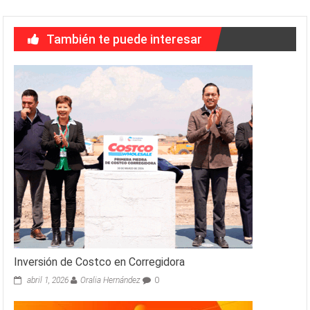
También te puede interesar
Inversión de Costco en Corregidora
abril 1, 2026
Oralia Hernández
0