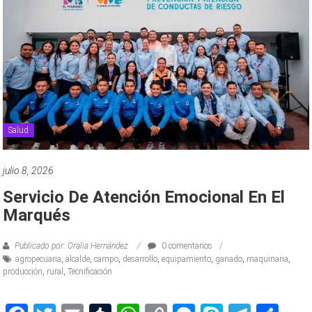
Salud
julio 8, 2026
Servicio De Atención Emocional En El
Marqués
Publicado por: Oralia Hernández
0 comentarios
agropecuaria
,
alcalde
,
campo
,
desarrollo
,
equipamiento
,
ganado
,
maquinaria
,
producción
,
rural
,
Tecnificación