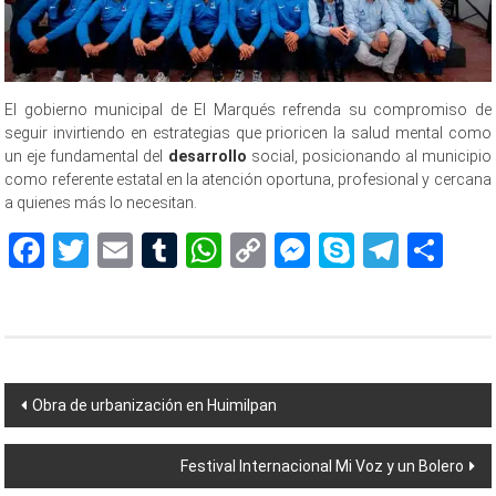
El gobierno municipal de El Marqués refrenda su compromiso de
seguir invirtiendo en estrategias que prioricen la salud mental como
un eje fundamental del
desarrollo
social, posicionando al municipio
como referente estatal en la atención oportuna, profesional y cercana
a quienes más lo necesitan.
Facebook
Twitter
Email
Tumblr
WhatsApp
Copy
Messenger
Skype
Teleg
Sh
Link
Navegación
Obra de urbanización en Huimilpan
de
Festival Internacional Mi Voz y un Bolero
entradas