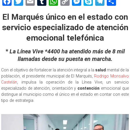
Facebook
Twitter
Email
Tumblr
WhatsApp
Copy
Messenger
Skype
Teleg
Sh
Link
El Marqués único en el estado con
servicio especializado de atención
emocional telefónica
*
La Línea Vive *4400 ha atendido más de 8 mil
llamadas desde su puesta en marcha.
Con el objetivo de fortalecer la atención integral a la
salud
mental de la
población, el presidente municipal de El Marqués,
Rodrigo Monsalvo
Castelán
, impulsa la operación de la Línea Vive, un servicio
especializado de atención, orientación y
contención
emocional que
distingue al municipio como el único en el estado en contar con este
tipo de estrategia.
atención emocional atención emocional atención
emocional