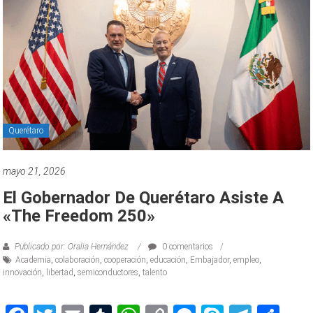
Querétaro
mayo 21, 2026
El Gobernador De Querétaro Asiste A
«The Freedom 250»
Publicado por: Oralia Hernández
0 comentarios
Academia
,
colaboración
,
cooperación
,
educación
,
Embajador
,
empleo
,
innovación
,
libertad
,
semiconductores
,
talento