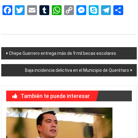
Facebook
Twitter
Email
Tumblr
WhatsApp
Copy
Messenger
Skype
Teleg
Sh
Link
Navegación
Chepe Guerrero entrega más de 9 mil becas escolares
de
Baja incidencia delictiva en el Municipio de Querétaro
entradas
También te puede interesar