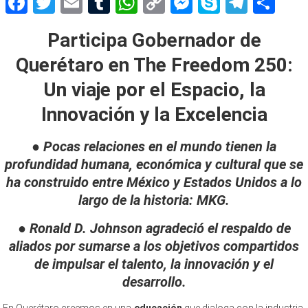
Facebook
Twitter
Email
Tumblr
WhatsApp
Copy
Messenger
Skype
Teleg
Sh
Link
Participa Gobernador de
Querétaro en The Freedom 250:
Un viaje por el Espacio, la
Innovación y la Excelencia
●
Pocas relaciones en el mundo tienen la
profundidad humana, económica y cultural que se
ha construido entre México y Estados Unidos a lo
largo de la historia: MKG.
● Ronald D. Johnson agradeció el respaldo de
aliados por sumarse a los objetivos compartidos
de impulsar el talento, la innovación y el
desarrollo.
En Querétaro creemos en una
educación
que dialoga con la industria,