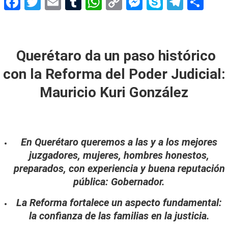
Facebook
Twitter
Email
Tumblr
WhatsApp
Copy
Messenger
Skype
Teleg
Sh
Link
Querétaro da un paso histórico
con la Reforma del Poder Judicial:
Mauricio Kuri González
En Querétaro queremos a las y a los mejores
juzgadores, mujeres, hombres honestos,
preparados, con experiencia y buena reputación
pública: Gobernador.
La Reforma fortalece un aspecto fundamental:
la confianza de las familias en la justicia.