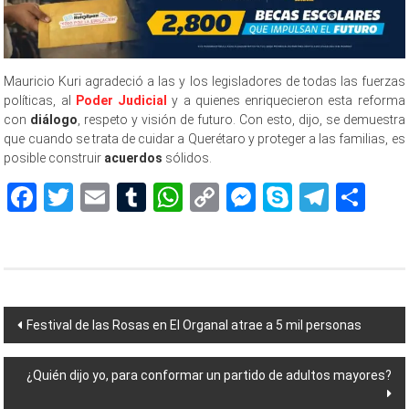
Mauricio Kuri agradeció a las y los legisladores de todas las fuerzas
políticas, al
Poder Judicial
y a quienes enriquecieron esta reforma
con
diálogo
, respeto y visión de futuro. Con esto, dijo, se demuestra
que cuando se trata de cuidar a Querétaro y proteger a las familias, es
posible construir
acuerdos
sólidos.
Facebook
Twitter
Email
Tumblr
WhatsApp
Copy
Messenger
Skype
Teleg
Sh
Link
Navegación
Festival de las Rosas en El Organal atrae a 5 mil personas
de
¿Quién dijo yo, para conformar un partido de adultos mayores?
entradas