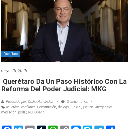
Querétaro
mayo 25, 2026
Querétaro Da Un Paso Histórico Con La
Reforma Del Poder Judicial: MKG
Publicado por: Oralia Hernández
0 comentarios
acuerdos
,
confianza
,
Constitución
,
diálogo
,
judicial
,
justicia
,
Juzgadores
,
mediación
,
poder
,
REFORMA