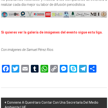
realizar cada día mejor su labor de difusión periodística.
7a, 7a, 7a, 7a, 7a, 7a,
Si quieres ver la galería de imágenes del evento sigue esta liga.
Con imágenes de Samuel Pérez Rios.
Facebook
Twitter
Email
Tumblr
WhatsApp
Copy
Messenger
Skype
Teleg
Sh
Link
Navegación
Conviene A Querétaro Contar Con Una Secretaría Del Medio
Ambiente:LHF