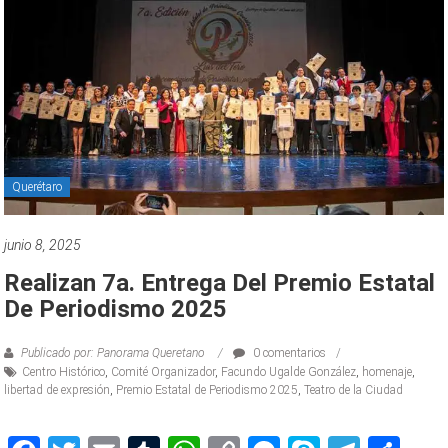
Querétaro
junio 8, 2025
Realizan 7a. Entrega Del Premio Estatal
De Periodismo 2025
Publicado por: Panorama Queretano
0 comentarios
Centro Histórico
,
Comité Organizador
,
Facundo Ugalde González
,
homenaje
,
libertad de expresión
,
Premio Estatal de Periodismo 2025
,
Teatro de la Ciudad