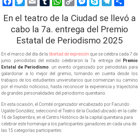
Facebook
Twitter
Email
Tumblr
WhatsApp
Copy
Messenger
Skype
Teleg
Sh
Link
En el teatro de la Ciudad se llevó a
cabo la 7a. entrega del Premio
Estatal de Periodismo 2025
En el marco del día de la
libertad de expresión
que se celebra cada 7 de
junio. periodistas del estado celebraron la 7a. entrega del
Premio
Estatal de Periodismo
. un evento organizado por periodistas para
galardonar a lo mejor del gremio, tomando en cuenta desde los
trabajos de los estudiantes universitarios que comienzan su camino
por el mundo noticioso, hasta reconocer la experiencia y trayectoria
de grandes personalidades del periodismo queretano.
En esta ocasión, el Comité organizador encabezado por Facundo
Ugalde González, seleccionó el Teatro de la Ciudad ubicado en la calle
16 de Septiembre, en el Centro Histórico de la capital queretana para
celebrar este homenaje a los participantes ganadores en cada una de
las 15 categorías participantes.