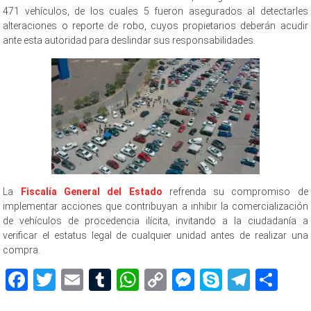
471 vehículos, de los cuales 5 fueron asegurados al detectarles
alteraciones o reporte de robo, cuyos propietarios deberán acudir
ante esta autoridad para deslindar sus responsabilidades.
La
Fiscalía General del Estado
refrenda su compromiso de
implementar acciones que contribuyan a inhibir la comercialización
de vehículos de procedencia ilícita, invitando a la ciudadanía a
verificar el estatus legal de cualquier unidad antes de realizar una
compra.
Facebook
Twitter
Email
Tumblr
WhatsApp
Copy
Messenger
Skype
Teleg
Sh
Link