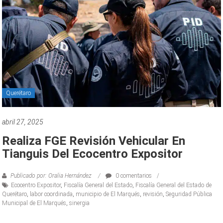
Querétaro
abril 27, 2025
Realiza FGE Revisión Vehicular En
Tianguis Del Ecocentro Expositor
Publicado por: Oralia Hernández
0 comentarios
Ecocentro Expositor
,
Fiscalía General del Estado
,
Fiscalía General del Estado de
Querétaro
,
labor coordinada
,
municipio de El Marqués
,
revisión
,
Seguridad Pública
Municipal de El Marqués
,
sinergia