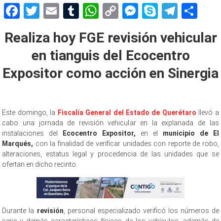
Facebook
Twitter
Email
Tumblr
WhatsApp
Copy
Messenger
Skype
Teleg
Sh
Link
Realiza hoy FGE revisión vehicular
en tianguis del Ecocentro
Expositor como acción en Sinergia
Este domingo, la
Fiscalía General del Estado de Querétaro
llevó a
cabo una jornada de revisión vehicular en la explanada de las
instalaciones del
Ecocentro Expositor,
en el
municipio de El
Marqués,
con la finalidad de verificar unidades con reporte de robo,
alteraciones, estatus legal y procedencia de las unidades que se
ofertan en dicho recinto.
Durante la
revisión
, personal especializado verificó los números de
serie y demás características físicas de los vehículos, además de