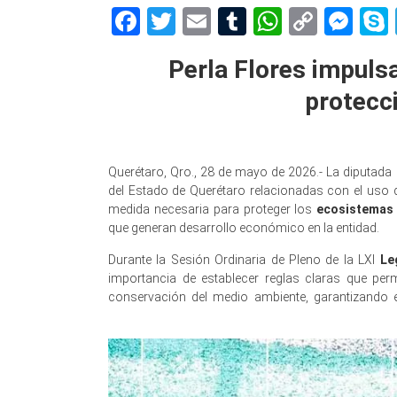
Facebook
Twitter
Email
Tumblr
WhatsAp
Copy
Me
Link
Perla Flores impulsa
protecc
Querétaro, Qro., 28 de mayo de 2026.- La diputada
del Estado de Querétaro relacionadas con el uso d
medida necesaria para proteger los
ecosistemas
que generan desarrollo económico en la entidad.
Durante la Sesión Ordinaria de Pleno de la LXI
Le
importancia de establecer reglas claras que per
conservación del medio ambiente, garantizando 
protección ambiental protección ambiental protecc