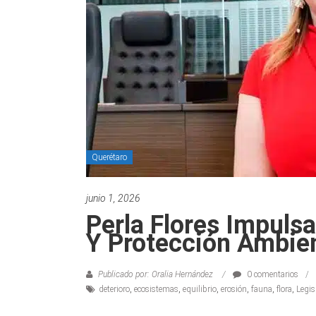
Querétaro
junio 1, 2026
Perla Flores Impulsa
Y Protección Ambie
Publicado por: Oralia Hernández
0 comentarios
deterioro
,
ecosistemas
,
equilibrio
,
erosión
,
fauna
,
flora
,
Legis