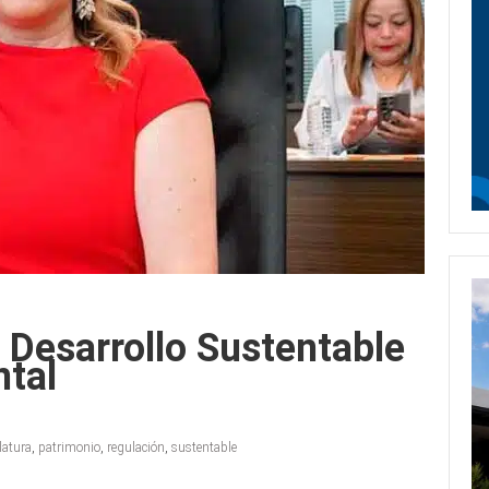
 Desarrollo Sustentable
ntal
latura
,
patrimonio
,
regulación
,
sustentable