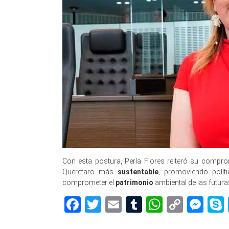
Con esta postura, Perla Flores reiteró su compro
Querétaro más
sustentable
, promoviendo polít
comprometer el
patrimonio
ambiental de las futur
Facebook
Twitter
Email
Tumblr
WhatsAp
Copy
Me
Link