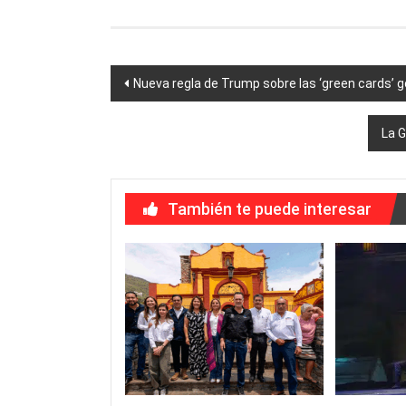
Navegación
Nueva regla de Trump sobre las ‘green cards’ go
de
La G
entradas
También te puede interesar