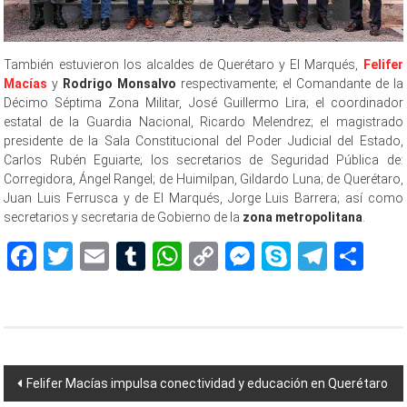
También estuvieron los alcaldes de Querétaro y El Marqués,
Felifer
Macías
y
Rodrigo Monsalvo
respectivamente; el Comandante de la
Décimo Séptima Zona Militar, José Guillermo Lira; el coordinador
estatal de la Guardia Nacional, Ricardo Melendrez; el magistrado
presidente de la Sala Constitucional del Poder Judicial del Estado,
Carlos Rubén Eguiarte; los secretarios de Seguridad Pública de:
Corregidora, Ángel Rangel; de Huimilpan, Gildardo Luna; de Querétaro,
Juan Luis Ferrusca y de El Marqués, Jorge Luis Barrera; así como
secretarios y secretaria de Gobierno de la
zona metropolitana
.
Facebook
Twitter
Email
Tumblr
WhatsApp
Copy
Messenger
Skype
Teleg
Sh
Link
Navegación
Felifer Macías impulsa conectividad y educación en Querétaro