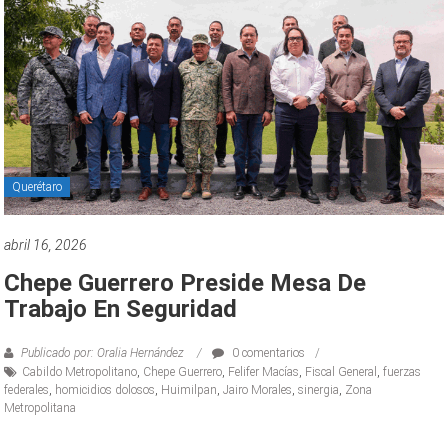
Querétaro
abril 16, 2026
Chepe Guerrero Preside Mesa De
Trabajo En Seguridad
Publicado por: Oralia Hernández
0 comentarios
Cabildo Metropolitano
,
Chepe Guerrero
,
Felifer Macías
,
Fiscal General
,
fuerzas
federales
,
homicidios dolosos
,
Huimilpan
,
Jairo Morales
,
sinergia
,
Zona
Metropolitana