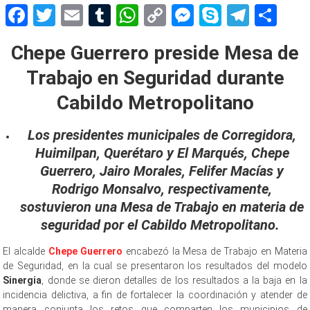
Facebook
Twitter
Email
Tumblr
WhatsApp
Copy
Messenger
Skype
Teleg
Sh
Link
Chepe Guerrero preside Mesa de
Trabajo en Seguridad durante
Cabildo Metropolitano
Los presidentes municipales de Corregidora,
Huimilpan, Querétaro y El Marqués, Chepe
Guerrero, Jairo Morales, Felifer Macías y
Rodrigo Monsalvo, respectivamente,
sostuvieron una Mesa de Trabajo en materia de
seguridad por el Cabildo Metropolitano.
El alcalde
Chepe Guerrero
encabezó la Mesa de Trabajo en Materia
de Seguridad, en la cual se presentaron los resultados del modelo
Sinergia
, donde se dieron detalles de los resultados a la baja en la
incidencia delictiva, a fin de fortalecer la coordinación y atender de
manera conjunta los retos que comparten los municipios de