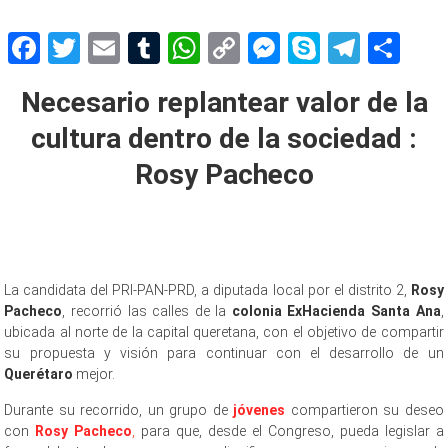
Facebook
Twitter
Email
Tumblr
WhatsApp
Copy
Messenger
Skype
Teleg
Sh
Link
Necesario replantear valor de la
cultura dentro de la sociedad :
Rosy Pacheco
La candidata del PRI-PAN-PRD, a diputada local por el distrito 2,
Rosy
Pacheco
, recorrió las calles de la
colonia ExHacienda Santa Ana
,
ubicada al norte de la capital queretana, con el objetivo de compartir
su propuesta y visión para continuar con el desarrollo de un
Querétaro
mejor.
Durante su recorrido, un grupo de
jóvenes
compartieron su deseo
con
Rosy Pacheco
,
para que, desde el Congreso, pueda legislar a