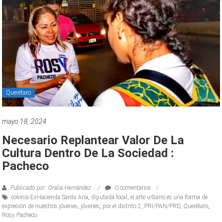
Querétaro
mayo 18, 2024
Necesario Replantear Valor De La
Cultura Dentro De La Sociedad :
Pacheco
Publicado por: Oralia Hernández
0 comentarios
colonia ExHacienda Santa Ana
,
diputada local
,
el arte urbano es una forma de
expresión de nuestros jóvenes
,
jóvenes
,
por el distrito 2
,
PRI/PAN/PRD
,
Querétaro
,
Rosy Pacheco