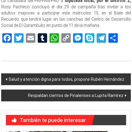
La candidata del PRI-PAN-PRD a
diputada local, por el distrito 2,
Rosy Pacheco concluyó el día 29 de campaña tras invitar a los
adultos mayores a participar este miércoles 15, en el Baile del
Recuerdo que tendrá lugar en las canchas del Centro de Desarrollo
Social de El Garambullo en punto de 11 de la mañana.
Facebook
Twitter
Email
Tumblr
WhatsApp
Copy
Messenger
Skype
Teleg
Sh
Link
Navegación
Salud y atención digna para todos, propone Rubén Hernández
de
Respaldan cientos de Pinalenses a Lupita Ramírez
entradas
También te puede interesar