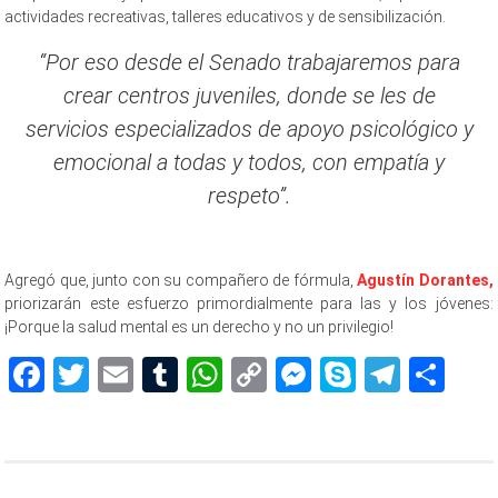
actividades recreativas, talleres educativos y de sensibilización.
“Por eso desde el Senado trabajaremos para
crear centros juveniles, donde se les de
servicios especializados de apoyo psicológico y
emocional a todas y todos, con empatía y
respeto”.
Agregó que, junto con su compañero de fórmula,
Agustín Dorantes,
priorizarán este esfuerzo primordialmente para las y los jóvenes:
¡Porque la salud mental es un derecho y no un privilegio!
Facebook
Twitter
Email
Tumblr
WhatsApp
Copy
Messenger
Skype
Teleg
Sh
Link