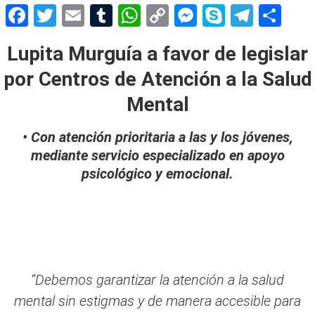
Facebook
Twitter
Email
Tumblr
WhatsApp
Copy
Messenger
Skype
Teleg
Sh
Link
Lupita Murguía a favor de legislar
por Centros de Atención a la Salud
Mental
• Con atención prioritaria a las y los jóvenes,
mediante servicio especializado en apoyo
psicológico y emocional.
“Debemos garantizar la atención a la salud
mental sin estigmas y de manera accesible para