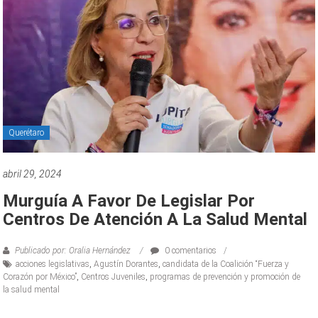
Querétaro
abril 29, 2024
Murguía A Favor De Legislar Por
Centros De Atención A La Salud Mental
Publicado por: Oralia Hernández
0 comentarios
acciones legislativas
,
Agustín Dorantes
,
candidata de la Coalición “Fuerza y
Corazón por México”
,
Centros Juveniles
,
programas de prevención y promoción de
la salud mental