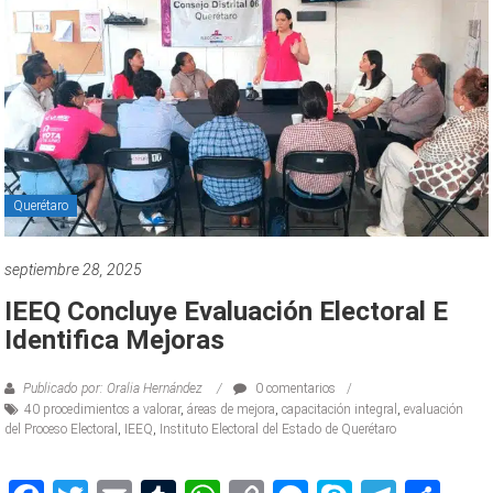
Querétaro
septiembre 28, 2025
IEEQ Concluye Evaluación Electoral E
Identifica Mejoras
Publicado por: Oralia Hernández
0 comentarios
40 procedimientos a valorar
,
áreas de mejora
,
capacitación integral
,
evaluación
del Proceso Electoral
,
IEEQ
,
Instituto Electoral del Estado de Querétaro