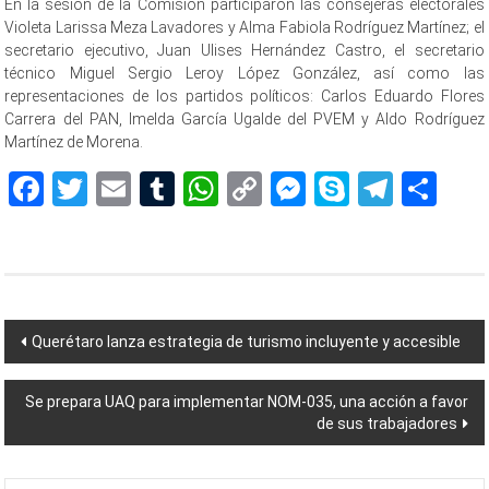
En la sesión de la Comisión participaron las consejeras electorales
Violeta Larissa Meza Lavadores y Alma Fabiola Rodríguez Martínez; el
secretario ejecutivo, Juan Ulises Hernández Castro, el secretario
técnico Miguel Sergio Leroy López González, así como las
representaciones de los partidos políticos: Carlos Eduardo Flores
Carrera del PAN, Imelda García Ugalde del PVEM y Aldo Rodríguez
Martínez de Morena.
Facebook
Twitter
Email
Tumblr
WhatsApp
Copy
Messenger
Skype
Teleg
Sh
Link
Navegación
Querétaro lanza estrategia de turismo incluyente y accesible
de
Se prepara UAQ para implementar NOM-035, una acción a favor
entradas
de sus trabajadores