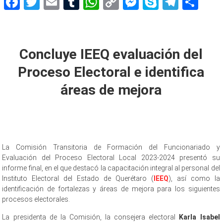
Facebook
Twitter
Email
Tumblr
WhatsApp
Copy
Messenger
Skype
Teleg
Sh
Link
IEEQ concluye
Concluye IEEQ evaluación del
Proceso Electoral e identifica
áreas de mejora
La Comisión Transitoria de Formación del Funcionariado y
Evaluación del Proceso Electoral Local 2023-2024 presentó su
informe final, en el que destacó la capacitación integral al personal del
Instituto Electoral del Estado de Querétaro (
IEEQ
), así como la
identificación de fortalezas y áreas de mejora para los siguientes
procesos electorales.
La presidenta de la Comisión, la consejera electoral
Karla Isabel