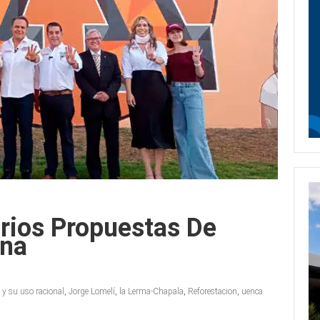
rios Propuestas De
ena
 y su uso racional
,
Jorge Lomelí
,
la Lerma-Chapala
,
Reforestacion
,
uenca