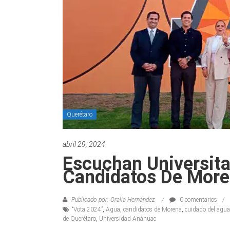
Querétaro
abril 29, 2024
Escuchan Universita
Candidatos De Mor
Publicado por: Oralia Hernández
0 comentarios
“Vota 2024”
,
Agua
,
candidatos de Morena
,
cuidado del agua
de Querétaro
,
Universidad Anáhuac