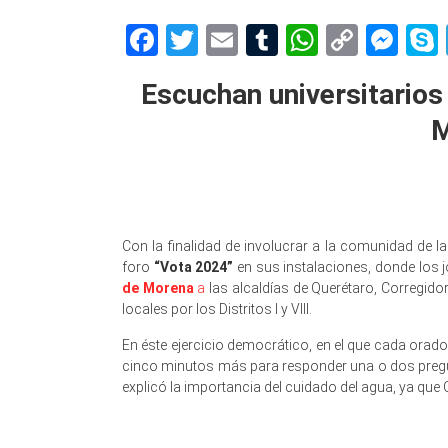
Facebook
Twitter
Email
Tumblr
WhatsAp
Copy
Me
Link
Escuchan universitarios
M
Con la finalidad de involucrar a la comunidad de l
foro
“Vota 2024”
en sus instalaciones, donde los 
de Morena
a
las alcaldías de Querétaro, Corregido
locales por los Distritos I y VIII.
En éste ejercicio democrático, en el que cada ora
cinco minutos más para responder una o dos pregunt
explicó la importancia del cuidado del agua, ya que