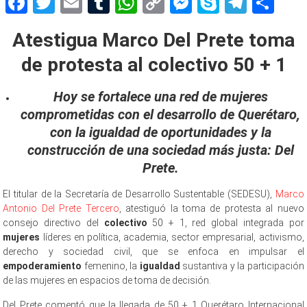
Facebook
Twitter
Email
Tumblr
WhatsApp
Copy
Messenger
Skype
Teleg
Sh
Link
Atestigua Marco Del Prete toma
de protesta al colectivo 50 + 1
Hoy se fortalece una red de mujeres
comprometidas con el desarrollo de Querétaro,
con la igualdad de oportunidades y la
construcción de una sociedad más justa: Del
Prete.
El titular de la Secretaría de Desarrollo Sustentable (SEDESU),
Marco
Antonio Del Prete Tercero
, atestiguó la toma de protesta al nuevo
consejo directivo del
colectivo
50 + 1, red global integrada por
mujeres
líderes en política, academia, sector empresarial, activismo,
derecho y sociedad civil, que se enfoca en impulsar el
empoderamiento
femenino, la
igualdad
sustantiva y la participación
de las mujeres en espacios de toma de decisión.
Del Prete comentó que la llegada de 50 + 1 Querétaro Internacional