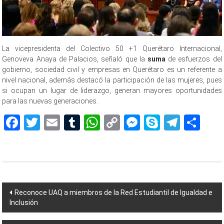
La vicepresidenta del Colectivo 50 +1 Querétaro Internacional,
Genoveva Anaya de Palacios, señaló que la
suma
de esfuerzos del
gobierno, sociedad civil y empresas en Querétaro es un referente a
nivel nacional, además destacó la participación de las mujeres, pues
si ocupan un lugar de liderazgo, generan mayores oportunidades
para las nuevas generaciones.
Facebook
Twitter
Email
Tumblr
WhatsApp
Copy
Messenger
Skype
Teleg
Sh
Link
Navegación
Reconoce UAQ a miembros de la Red Estudiantil de Igualdad e
Inclusión
de