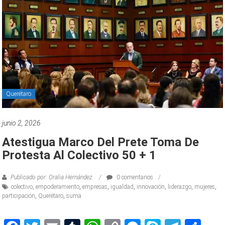
Querétaro
junio 2, 2026
Atestigua Marco Del Prete Toma De
Protesta Al Colectivo 50 + 1
Publicado por: Oralia Hernández
0 comentarios
colectivo
,
empoderamiento
,
empresas
,
igualdad
,
innovación
,
liderazgo
,
mujeres
,
participación
,
Querétaro
,
suma