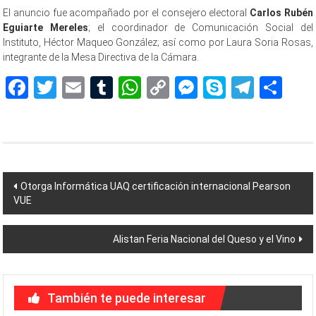
El anuncio fue acompañado por el consejero electoral
Carlos Rubén
Eguiarte Mereles
; el coordinador de Comunicación Social del
Instituto, Héctor Maqueo González; así como por Laura Soria Rosas,
integrante de la Mesa Directiva de la Cámara.
Facebook
Twitter
Email
Tumblr
WhatsApp
Copy
Messenger
Skype
Teleg
Sh
Link
Navegación
Otorga Informática UAQ certificación internacional Pearson
VUE
de
entradas
Alistan Feria Nacional del Queso y el Vino
También te puede interesar