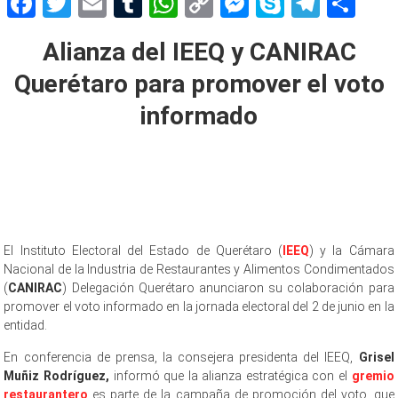
Facebook
Twitter
Email
Tumblr
WhatsApp
Copy
Messenger
Skype
Teleg
Sh
Link
Alianza del IEEQ y CANIRAC
Querétaro para promover el voto
informado
El Instituto Electoral del Estado de Querétaro (
IEEQ
) y la Cámara
Nacional de la Industria de Restaurantes y Alimentos Condimentados
(
CANIRAC
) Delegación Querétaro anunciaron su colaboración para
promover el voto informado en la jornada electoral del 2 de junio en la
entidad.
En conferencia de prensa, la consejera presidenta del IEEQ,
Grisel
Muñiz Rodríguez,
informó que la alianza estratégica con el
gremio
restaurantero
es parte de la campaña de promoción del voto, que