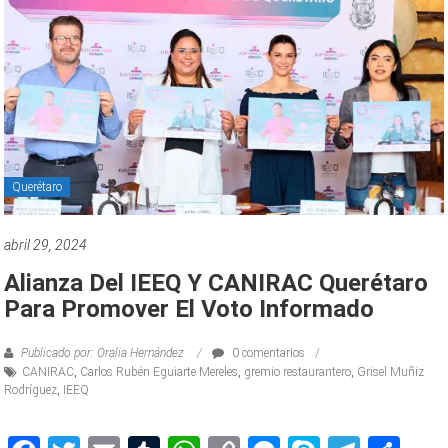
Querétaro
abril 29, 2024
Alianza Del IEEQ Y CANIRAC Querétaro
Para Promover El Voto Informado
Publicado por: Oralia Hernández
0 comentarios
CANIRAC
,
Carlos Rubén Eguiarte Mereles
,
gremio restaurantero
,
Grisel Muñiz
Rodríguez
,
IEEQ