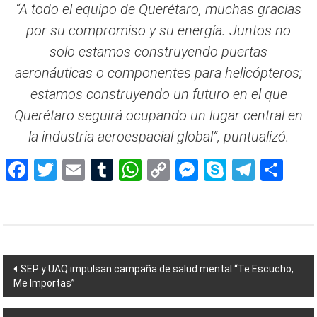
“A todo el equipo de Querétaro, muchas gracias
por su compromiso y su energía. Juntos no
solo estamos construyendo puertas
aeronáuticas o componentes para helicópteros;
estamos construyendo un futuro en el que
Querétaro seguirá ocupando un lugar central en
la industria aeroespacial global”, puntualizó.
Facebook
Twitter
Email
Tumblr
WhatsApp
Copy
Messenger
Skype
Teleg
Sh
Link
Navegación
SEP y UAQ impulsan campaña de salud mental “Te Escucho,
Me Importas”
de