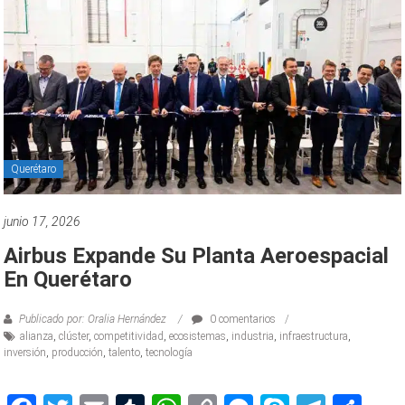
Querétaro
junio 17, 2026
Airbus Expande Su Planta Aeroespacial
En Querétaro
Publicado por: Oralia Hernández
0 comentarios
alianza
,
clúster
,
competitividad
,
ecosistemas
,
industria
,
infraestructura
,
inversión
,
producción
,
talento
,
tecnología