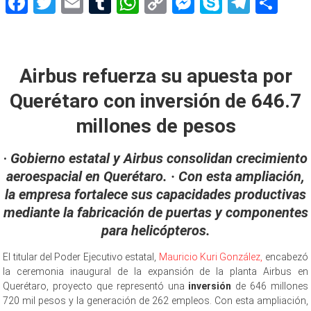
Facebook
Twitter
Email
Tumblr
WhatsApp
Copy
Messenger
Skype
Teleg
Sh
Link
Airbus expande
Airbus refuerza su apuesta por
Querétaro con inversión de 646.7
millones de pesos
·
Gobierno estatal y Airbus consolidan crecimiento
aeroespacial en Querétaro. · Con esta ampliación,
la empresa fortalece sus capacidades productivas
mediante la fabricación de puertas y componentes
para helicópteros.
El titular del Poder Ejecutivo estatal,
Mauricio Kuri González,
encabezó
la ceremonia inaugural de la expansión de la planta Airbus en
Querétaro, proyecto que representó una
inversión
de 646 millones
720 mil pesos y la generación de 262 empleos. Con esta ampliación,