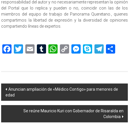
responsabilidad del autor y no necesariamente representan la opinión
del Portal que lo replica y pueden o no, coincidir con las de los
miembros del equipo de trabajo de Panorama Queretano., quienes
compartimos la libertad de expresión y la diversidad de opiniones
compartiendo líneas de expertos.
Facebook
Twitter
Email
Tumblr
WhatsApp
Copy
Messenger
Skype
Teleg
Sh
Link
Navegación
Anuncian ampliación de «Médico Contigo» para menores de
edad
de
entradas
Se reúne Mauricio Kuri con Gobernador de Risaralda en
Colombia