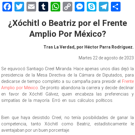
Facebook
Twitter
Email
Tumblr
WhatsApp
Copy
Messenger
Skype
Teleg
Sh
Link
¿Xóchitl o Beatriz por el Frente
Amplio Por México?
Tras La Verdad, por Héctor Parra Rodríguez.
Martes 22 de agosto de 2023
Se equivocó Santiago Creel Miranda. Hace apenas unos días dejó la
presidencia de la Mesa Directiva de la Cámara de Diputados, para
dedicarse de tiempo completo a su campaña para presidir el
Frente
Amplio por México
. De pronto abandona la carrera y decide declinar
en favor de Xóchitl Gálvez, quien encabeza las preferencias y
simpatías de la mayoría. Erró en sus cálculos políticos.
Xóchitl o,
Xóchitl o, Xóchitl o, Xóchitl o, Xóchitl o, Xóchitl o, Xóchitl o, Xóchitl o
Bien que haya desistido Creel, no tenía posibilidades de ganar la
competencia, tanto Xóchitl como Beatriz, estadísticamente le
aventajaban por un buen porcentaje.