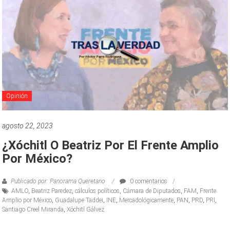
Opinión
agosto 22, 2023
¿Xóchitl O Beatriz Por El Frente Amplio
Por México?
Publicado por: Panorama Queretano
0 comentarios
AMLO
,
Beatriz Paredez
,
cálculos políticos
,
Cámara de Diputados
,
FAM
,
Frente
Amplio por México
,
Guadalupe Taddei
,
INE
,
Mercadológicamente
,
PAN
,
PRD
,
PRI
,
Santiago Creel Miranda
,
Xóchitl Gálvez