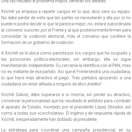
Una vez resuelto el problema mayor, vendrán los detalles.
Xóchitl ya empieza a repartir cargos en lo que, dice, será su equipo.
No debe perder de vista que las partes se necesitarán y ella por sí no
puede ni podrá decidir lo que le parezca mejor; no, estará subordinada
al convenio suscrito por el Frente y al que posteriormente firmen para
consolidar la coalición electoral, más el convenio que conlleve la
formación de un gobierno de coalición.
A Xóchitl se le ubica como panista por los cargos que ha ocupado y
las posiciones político-electorales; sin embargo, ella se sigue
manifestando independiente. Su cercanía la identifica con el PAN, mas
no es militante de ese partido. Así que el Frente tendrá una ciudadana,
lo que hace más atractivo el juego. Tres partidos apoyando a una
ciudadana sin estar afiliada a ninguno de ellos ¡Inédito!
Xóchitl Gálvez, debe superarse a si misma, sin perder su atractivo,
conservar la personalidad que ha resultado el antídoto para combatir
el aparato de Estado, montado por el presidente López Obrador, así
como a todas sus «corcholatas». El ingenio y de respuesta rápida de
Xóchitl, inesperadamente han doblado al presidente.
La estrategia para coordinar una campaña presidencial, en su