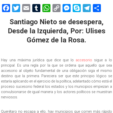
Facebook
Twitter
Email
Tumblr
WhatsApp
Copy
Messenger
Skype
Teleg
Sh
Link
Santiago Nieto se desespera,
Desde la Izquierda, Por: Ulises
Gómez de la Rosa.
Hay una máxima jurídica que dice que lo
accesorio
sigue a lo
principal. Es una regla por la que se ordena que aquello que sea
accesorio al objeto fundamental de una obligación siga el mismo
destino que la primera. Pareciera ser que este principio lógico se
estaría aplicando en el ejercicio de la política, adelantado cómo está el
proceso sucesorio federal los estados y los municipios empiezan a
convulsionarse de igual manera y los actores políticos se muestran
nerviosos.
desespera, desespera, desespera, desespera, desespera,
desespera
Querétaro no escapa a ello, hay municipios que corren más rápido