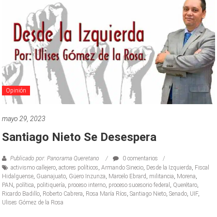
Opinión
mayo 29, 2023
Santiago Nieto Se Desespera
Publicado por: Panorama Queretano
0 comentarios
activismo callejero
,
actores políticos
,
Armando Sinecio
,
Desde la Izquierda
,
Fiscal
Hidalguense
,
Guanajuato
,
Güero Inzunza
,
Marcelo Ebrard
,
militancia
,
Morena
,
PAN
,
política
,
politiquería
,
proceso interno
,
proceso sucesorio federal
,
Querétaro
,
Ricardo Badillo
,
Roberto Cabrera
,
Rosa María Ríos
,
Santiago Nieto
,
Senado
,
UIF
,
Ulises Gómez de la Rosa