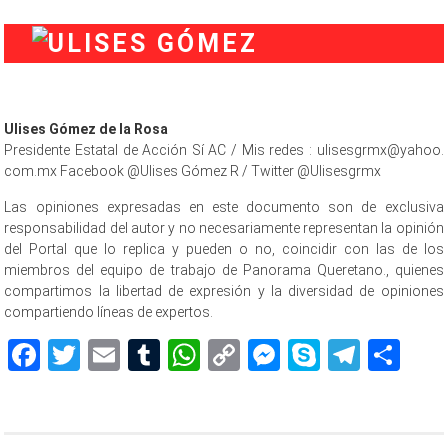
Ulises Gómez de la Rosa
Presidente Estatal de Acción Sí AC / Mis redes : ulisesgrmx@yahoo.
com.mx Facebook @Ulises Gómez R / Twitter @Ulisesgrmx
Las opiniones expresadas en este documento son de exclusiva
responsabilidad del autor y no necesariamente representan la opinión
del Portal que lo replica y pueden o no, coincidir con las de los
miembros del equipo de trabajo de Panorama Queretano., quienes
compartimos la libertad de expresión y la diversidad de opiniones
compartiendo líneas de expertos.
Facebook
Twitter
Email
Tumblr
WhatsApp
Copy
Messenger
Skype
Teleg
Sh
Link