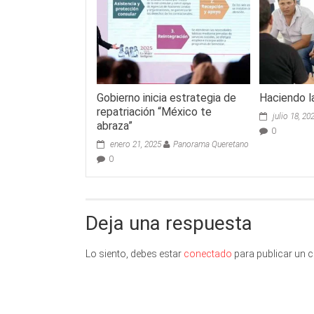
Gobierno inicia estrategia de
Haciendo l
repatriación “México te
julio 18, 20
abraza”
0
enero 21, 2025
Panorama Queretano
0
Deja una respuesta
Lo siento, debes estar
conectado
para publicar un 