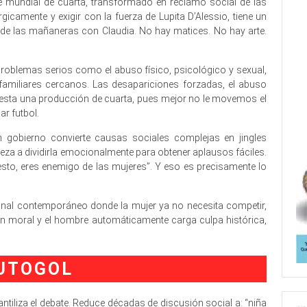
ste mundial de cuarta, transformado en reclamo social de las
gicamente y exigir con la fuerza de Lupita D’Alessio, tiene un
de las mañaneras con Claudia. No hay matices. No hay arte.
roblemas serios como el abuso físico, psicológico y sexual,
familiares cercanos. Las desapariciones forzadas, el abuso
 ser esta una producción de cuarta, pues mejor no le movemos el
r futbol.
un gobierno convierte causas sociales complejas en jingles
pieza a dividirla emocionalmente para obtener aplausos fáciles.
esto, eres enemigo de las mujeres”. Y eso es precisamente lo
ional contemporáneo donde la mujer ya no necesita competir,
n moral y el hombre automáticamente carga culpa histórica,
tiliza el debate. Reduce décadas de discusión social a: “niña