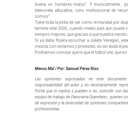
buena vs. hombres malos”. Y musicalmente… par
telenovela educativa, coro motivacional de rec
somos”.
Tiene toda la pinta de ser como el mundial por dis
termine este 2026, cuando medio país aun puede 
tiempos mejores, que gracias a que nuestra nación,
Si ya daba flojera escuchar a Julieta Venegas, ade
mezcla con reclamos y protestas, es sin duda el peor
Podríamos concluir que lo que el futbol une, que no
Menos Mal / Por: Samuel Pérez Rios.
Las opiniones expresadas en este documento
responsabilidad del autor y no necesariamente repre
Portal que lo replica y pueden o no, coincidir con l
equipo de trabajo de Panorama Queretano., quienes co
de expresión y la diversidad de opiniones compartien
profesionistas.