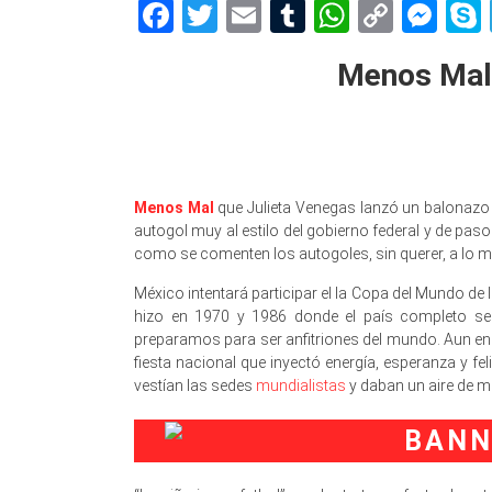
Facebook
Twitter
Email
Tumblr
WhatsAp
Copy
Me
Link
Menos Mal 
Menos Mal
que Julieta Venegas lanzó un balonazo t
autogol muy al estilo del gobierno federal y de pas
como se comenten los autogoles, sin querer, a lo 
México intentará participar el la Copa del Mundo de
hizo en 1970 y 1986 donde el país completo se
preparamos para ser anfitriones del mundo. Aun en e
fiesta nacional que inyectó energía, esperanza y f
vestían las sedes
mundialistas
y daban un aire de m