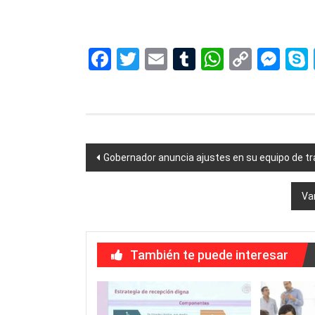
autogol, autogol, autogol, autogol, autogol, autogol
Facebook
Twitter
Email
Tumblr
WhatsAp
Copy
Me
Link
Navegación
Gobernador anuncia ajustes en su equipo de tr
de
Va
entradas
También te puede interesar