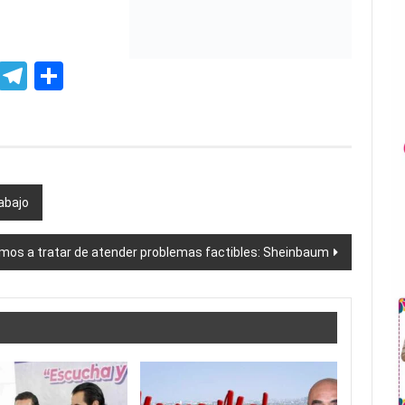
, autogol,
p
ssenger
Skype
Telegram
Share
abajo
mos a tratar de atender problemas factibles: Sheinbaum