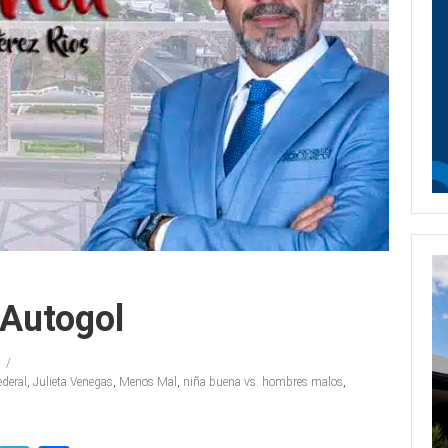
Autogol
ederal
,
Julieta Venegas
,
Menos Mal
,
niña buena vs. hombres malos
,