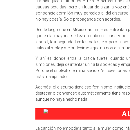
“La niña juega futbol” es el retrato perfecto de e
causas perdidas, pero en lugar de alzar la voz enér
sonsonete dormilón muy parecido al del discurso 
No hay poesía. Solo propaganda con acordes.
Desde luego que en México las mujeres enfrentan p
que en la mayoría se lleva a cabo en casa y por 
laboral, la inseguridad en las calles, etc. pero al
caldo al mole y mejor decimos que no nos dejan juga
Y ahí es donde entra la crítica fuerte: cuando 
simplones, deja de intentar unir a la sociedad y em
Porque el subtexto termina siendo: “si cuestionas 
más manipulador.
Además, el discurso tiene ese feminismo instituc
destacar o convencer: automáticamente tiene razó
aunque no haya hecho nada.
La canción no empodera tanto a la mujer como infan