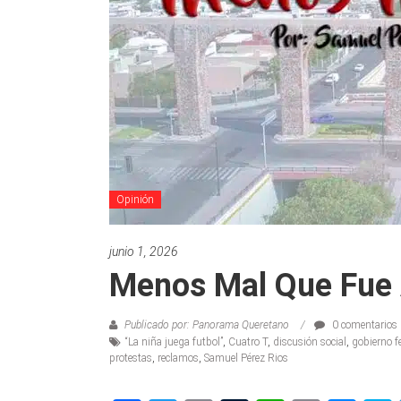
Opinión
junio 1, 2026
Menos Mal Que Fue 
Publicado por: Panorama Queretano
0 comentarios
“La niña juega futbol”
,
Cuatro T
,
discusión social
,
gobierno f
protestas
,
reclamos
,
Samuel Pérez Rios