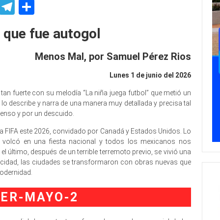
p
ssenger
Skype
Telegram
Share
que fue autogol
Menos Mal, por Samuel Pérez Rios
Lunes 1 de junio del 2026
an fuerte con su melodía “La niña juega futbol” que metió un
o lo describe y narra de una manera muy detallada y precisa tal
menso y por un descuido.
 la FIFA este 2026, convidado por Canadá y Estados Unidos. Lo
 volcó en una fiesta nacional y todos los mexicanos nos
l último, después de un terrible terremoto previo, se vivió una
elicidad, las ciudades se transformaron con obras nuevas que
odernidad.