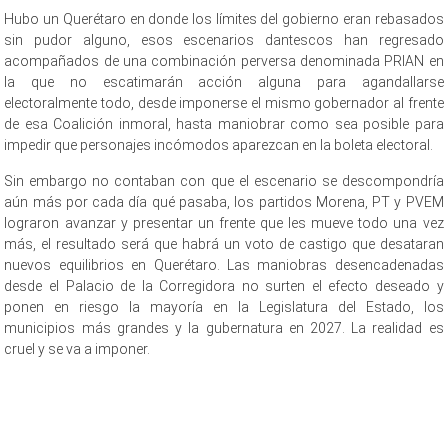
Hubo un Querétaro en donde los límites del gobierno eran rebasados
sin pudor alguno, esos escenarios dantescos han regresado
acompañados de una combinación perversa denominada PRIAN en
la que no escatimarán acción alguna para agandallarse
electoralmente todo, desde imponerse el mismo gobernador al frente
de esa Coalición inmoral, hasta maniobrar como sea posible para
impedir que personajes incómodos aparezcan en la boleta electoral.
Sin embargo no contaban con que el escenario se descompondría
aún más por cada día qué pasaba, los partidos Morena, PT y PVEM
lograron avanzar y presentar un frente que les mueve todo una vez
más, el resultado será que habrá un voto de castigo que desataran
nuevos equilibrios en Querétaro. Las maniobras desencadenadas
desde el Palacio de la Corregidora no surten el efecto deseado y
ponen en riesgo la mayoría en la Legislatura del Estado, los
municipios más grandes y la gubernatura en 2027. La realidad es
cruel y se va a imponer.
Estado en, Estado en, Estado en, Estado en, Estado en, Estado en