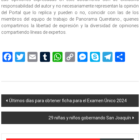
responsabilidad del autor y no necesariamente representan la opinión
del Portal que lo replica y pueden o no, coincidir con las de los
miembros del equipo de trabajo de Panorama Queretano., quienes
compartimos la libertad de expresión y la diversidad de opiniones
compartiendo líneas de expertos.
Facebook
Twitter
Email
Tumblr
WhatsApp
Copy
Messenger
Skype
Teleg
Sh
Link
Navegación
Últimos días para obtener ficha para el Examen Único 2024
de
29 niñas y niños gobernando San Joaquín
entradas