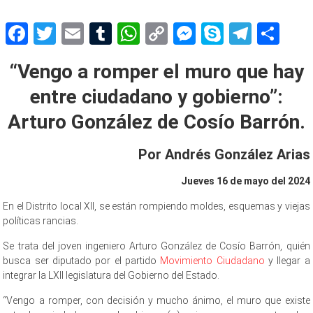
Facebook
Twitter
Email
Tumblr
WhatsApp
Copy
Messenger
Skype
Teleg
Sh
Link
“Vengo a romper el muro que hay
entre ciudadano y gobierno”:
Arturo González de Cosío Barrón.
Por Andrés González Arias
Jueves 16 de mayo del 2024
En el Distrito local XII, se están rompiendo moldes, esquemas y viejas
políticas rancias.
Se trata del joven ingeniero Arturo González de Cosío Barrón, quién
busca ser diputado por el partido
Movimiento Ciudadano
y llegar a
integrar la LXII legislatura del Gobierno del Estado.
“Vengo a romper, con decisión y mucho ánimo, el muro que existe