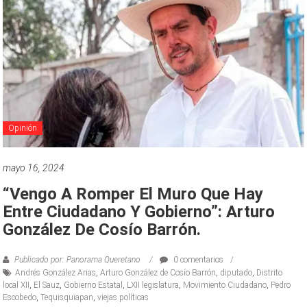
Opinión
mayo 16, 2024
“Vengo A Romper El Muro Que Hay
Entre Ciudadano Y Gobierno”: Arturo
González De Cosío Barrón.
Publicado por: Panorama Queretano
0 comentarios
Andrés González Arias
,
Arturo González de Cosío Barrón
,
diputado
,
Distrito
local XII
,
El Sauz
,
Gobierno Estatal
,
LXII legislatura
,
Movimiento Ciudadano
,
Pedro
Escobedo
,
Tequisquiapan
,
viejas políticas