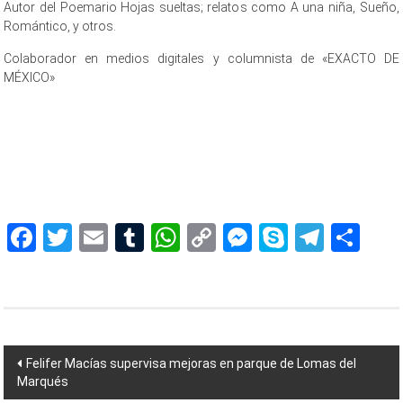
Autor del Poemario Hojas sueltas; relatos como A una niña, Sueño,
Romántico, y otros.
Colaborador en medios digitales y columnista de «EXACTO DE
MÉXICO»
un partido para, un partido para, un partido para, un partido para, un
partido para, un partido para, un partido para, un partido para, un
partido para, un partido para, un partido para, un partido para, un
partido para, un partido para,
Facebook
Twitter
Email
Tumblr
WhatsApp
Copy
Messenger
Skype
Teleg
Sh
Link
Navegación
Felifer Macías supervisa mejoras en parque de Lomas del
Marqués
de