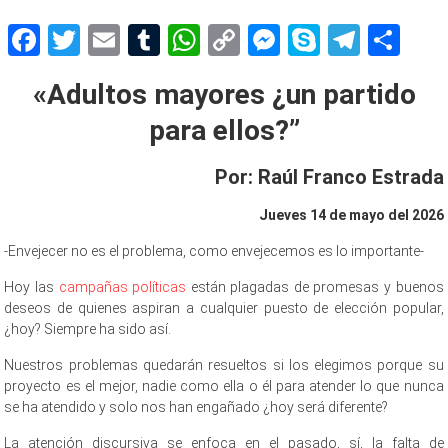
Facebook
Twitter
Email
Tumblr
WhatsApp
Copy
Messenger
Skype
Teleg
Sh
Link
«Adultos mayores ¿un partido
para ellos?”
Por: Raúl Franco Estrada
Jueves 14 de mayo del 2026
-Envejecer no es el problema, como envejecemos es lo importante-
Hoy las
campañas políticas
están plagadas de promesas y buenos
deseos de quienes aspiran a cualquier puesto de elección popular,
¿hoy? Siempre ha sido así.
Nuestros problemas quedarán resueltos si los elegimos porque su
proyecto es el mejor, nadie como ella o él para atender lo que nunca
se ha atendido y solo nos han engañado ¿hoy será diferente?
La atención discursiva se enfoca en el pasado, sí, la falta de