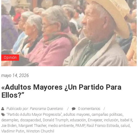
Opinión
mayo 14, 2026
«Adultos Mayores ¿un Partido Para
Ellos?”
Publicado por: Panorama Queretano
0 comentarios
“Partido Adulto Mayor Progresista”
,
adultos mayores
,
campañas políticas
,
desempleo
,
discapacidad
,
Donald Trumph
,
educación
,
Envejecer
,
inclusión
,
Isabel II
,
Joe Biden
,
Margaret Thacher
,
medio ambiente
,
PAMP
,
Raúl Franco Estrada
,
salud
,
Vladímir Putin
,
Winston Churchil