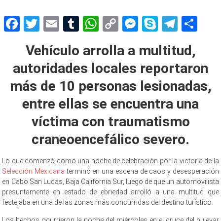
Facebook
Twitter
Email
Tumblr
WhatsApp
Copy
Messenger
Skype
Teleg
Sh
Link
Vehículo arrolla a multitud,
autoridades locales reportaron
más de 10 personas lesionadas,
entre ellas se encuentra una
víctima con traumatismo
craneoencefálico severo.
Lo que comenzó como una noche de celebración por la victoria de la
Selección Mexicana
terminó en una escena de caos y desesperación
en Cabo San Lucas, Baja California Sur, luego de que un automovilista
presuntamente en estado de ebriedad arrolló a una multitud que
festejaba en una de las zonas más concurridas del destino turístico.
Los hechos ocurrieron la noche del miércoles en el cruce del bulevar