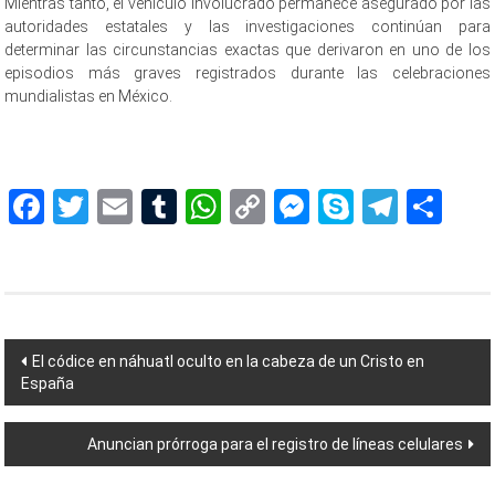
Mientras tanto, el vehículo involucrado permanece asegurado por las
autoridades estatales y las investigaciones continúan para
determinar las circunstancias exactas que derivaron en uno de los
episodios más graves registrados durante las celebraciones
mundialistas en México.
Vehículo arrolla, Vehículo arrolla, Vehículo arrolla, Vehículo arrolla,
Vehículo arrolla, Vehículo arrolla,
Facebook
Twitter
Email
Tumblr
WhatsApp
Copy
Messenger
Skype
Teleg
Sh
Link
Navegación
El códice en náhuatl oculto en la cabeza de un Cristo en
España
de
entradas
Anuncian prórroga para el registro de líneas celulares