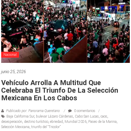
Nacional
junio 25, 2026
Vehículo Arrolla A Multitud Que
Celebraba El Triunfo De La Selección
Mexicana En Los Cabos
Publicado por: Panorama Queretano
0 comentarios
Baja California Sur
,
bulevar Lázaro Cárdenas
,
Cabo San Lucas
,
caos
,
desesperación
,
destino turístico
,
ebriedad
,
Mundial 2026
,
Paseo de la Marina
,
Selección Mexicana
,
triunfo del “Tricolor”