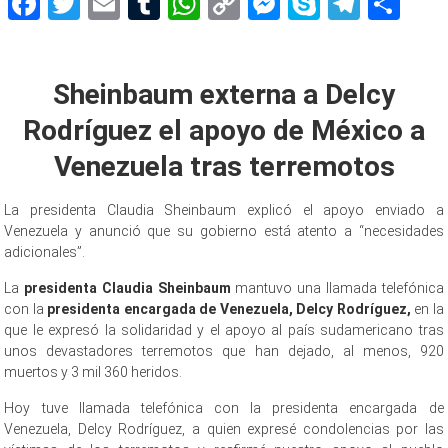
Facebook
Twitter
Email
Tumblr
WhatsApp
Copy
Messenger
Skype
Teleg
Sh
Link
Sheinbaum externa a Delcy
Rodríguez el apoyo de México a
Venezuela tras terremotos
La presidenta Claudia Sheinbaum explicó el apoyo enviado a
Venezuela y anunció que su gobierno está atento a “necesidades
adicionales”.
La
presidenta Claudia Sheinbaum
mantuvo una llamada telefónica
con la
presidenta encargada de Venezuela, Delcy Rodríguez,
en la
que le expresó la solidaridad y el apoyo al país sudamericano tras
unos devastadores terremotos que han dejado, al menos, 920
muertos y 3 mil 360 heridos.
Hoy tuve llamada telefónica con la presidenta encargada de
Venezuela, Delcy Rodríguez, a quien expresé condolencias por las