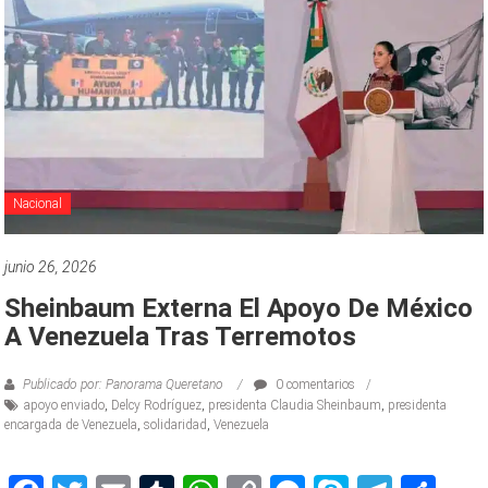
Nacional
junio 26, 2026
Sheinbaum Externa El Apoyo De México
A Venezuela Tras Terremotos
Publicado por: Panorama Queretano
0 comentarios
apoyo enviado
,
Delcy Rodríguez
,
presidenta Claudia Sheinbaum
,
presidenta
encargada de Venezuela
,
solidaridad
,
Venezuela