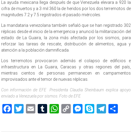
La ayuda mexicana llega después de que Venezuela elevara a 920 la
cifra de muertos y a 3 mil 360 la de heridos por los dos terremotos de
magnitudes 7.2 y 7.5 registrados el pasado miércoles.
La mandataria venezolana también señaló que se han registrado 302
réplicas desde el inicio de la emergencia y anunció la militarización del
estado de La Guaira, la zona más afectada por los sismos, para
reforzar las tareas de rescate, distribución de alimentos, agua y
atención a la población damnificada.
Los terremotos provocaron además el colapso de edificios e
infraestructura en La Guaira, Caracas y otras regiones del país,
mientras cientos de personas permanecen en campamentos
improvisados ante el temor de nuevas réplicas.
Con información de EFE Presidenta Claudia Sheinbaum explica apoyo
enviado a Venezuela por sismos. Foto de EFE
Facebook
Twitter
Email
Tumblr
WhatsApp
Copy
Messenger
Skype
Teleg
Sh
Link