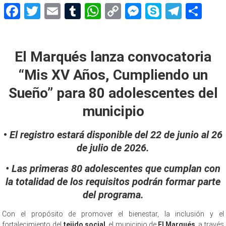
Facebook
Twitter
Email
Tumblr
WhatsApp
Copy
Messenger
Skype
Teleg
Sh
Link
XV Años
El Marqués lanza convocatoria
“Mis XV Años, Cumpliendo un
Sueño” para 80 adolescentes del
municipio
•
El registro estará disponible del 22 de junio al 26
de julio de 2026.
• Las primeras 80 adolescentes que cumplan con
la totalidad de los requisitos podrán formar parte
del programa.
Con el propósito de promover el bienestar, la inclusión y el
fortalecimiento del
tejido social
, el municipio de
El Marqués
, a través