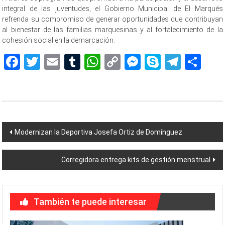
integral de las juventudes, el Gobierno Municipal de El Marqués
refrenda su compromiso de generar oportunidades que contribuyan
al bienestar de las familias marquesinas y al fortalecimiento de la
cohesión social en la demarcación.
Facebook
Twitter
Email
Tumblr
WhatsApp
Copy
Messenger
Skype
Teleg
Sh
Link
Navegación
Modernizan la Deportiva Josefa Ortiz de Domínguez
de
Corregidora entrega kits de gestión menstrual
entradas
También te puede interesar