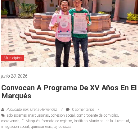
Municipios
junio 28, 2026
Convocan A Programa De XV Años En El
Marqués
Publicado por: Oralia Hernández
0 comentarios
adolescentes marquesinas
,
cohesión social
,
comprobante de domicilio
,
convivencia
,
El Marqués
,
formato de registro
,
Instituto Municipal de la Juventud
,
integración social
,
quinceañeras
,
tejido social