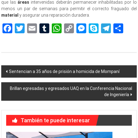
que las
áreas
intervenidas deberán permanecer inhabilitadas por lo
menos un par de semanas para permitir el correcto fraguado del
material
y asegurar una reparación duradera.
Facebook
Twitter
Email
Tumblr
WhatsApp
Copy
Messenger
Skype
Teleg
Sh
Link
Navegación
Sentencian a 35 años de prisión a homicida de Mompaní
de
Brillan egresadas y egresados UAQ en la Conferencia Nacional
entradas
de Ingeniería
También te puede interesar