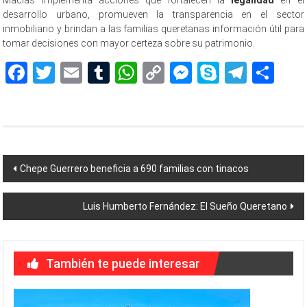
Macías implementa acciones que fortalecen la
legalidad
en el
desarrollo urbano, promueven la transparencia en el sector
inmobiliario y brindan a las familias queretanas información útil para
tomar decisiones con mayor certeza sobre su patrimonio.
Facebook
Twitter
Email
Tumblr
WhatsApp
Copy
Messenger
Skype
Teleg
Sh
Link
Navegación
Chepe Guerrero beneficia a 690 familias con tinacos
de
Luis Humberto Fernández: El Sueño Queretano
entradas
También te puede interesar