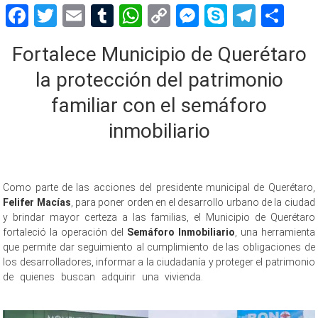
Facebook
Twitter
Email
Tumblr
WhatsApp
Copy
Messenger
Skype
Teleg
Sh
Link
Fortalece Municipio de Querétaro
la protección del patrimonio
familiar con el semáforo
inmobiliario
Como parte de las acciones del presidente municipal de Querétaro,
Felifer Macías
, para poner orden en el desarrollo urbano de la ciudad
y brindar mayor certeza a las familias, el Municipio de Querétaro
fortaleció la operación del
Semáforo Inmobiliario
, una herramienta
que permite dar seguimiento al cumplimiento de las obligaciones de
los desarrolladores, informar a la ciudadanía y proteger el patrimonio
de quienes buscan adquirir una vivienda.
semáforo semáforo
semáforo semáforo