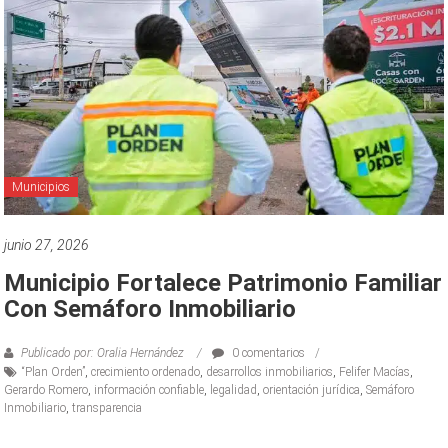
Municipios
junio 27, 2026
Municipio Fortalece Patrimonio Familiar
Con Semáforo Inmobiliario
Publicado por: Oralia Hernández
0 comentarios
“Plan Orden”
,
crecimiento ordenado
,
desarrollos inmobiliarios
,
Felifer Macías
,
Gerardo Romero
,
información confiable
,
legalidad
,
orientación jurídica
,
Semáforo
Inmobiliario
,
transparencia