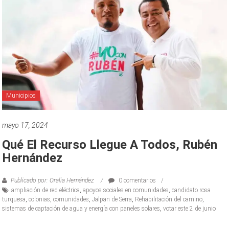
Municipios
mayo 17, 2024
Qué El Recurso Llegue A Todos, Rubén
Hernández
Publicado por: Oralia Hernández
0 comentarios
ampliación de red eléctrica
,
apoyos sociales en comunidades
,
candidato rosa
turquesa
,
colonias
,
comunidades
,
Jalpan de Serra
,
Rehabilitación del camino
,
sistemas de captación de agua y energía con paneles solares
,
votar este 2 de junio