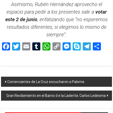
Asimismo, Rubén Hernández aprovecho el
espacio para pedir a los presentes salir a
votar
este 2 de junio
, enfatizando que “no esperemos
resultados diferentes, si elegimos lo mismo de
siempre”.
Facebook
Twitter
Email
Tumblr
WhatsApp
Copy
Messenger
Skype
Teleg
Sh
Link
Navegación
Comerciantes de La Cruz escucharon a Paloma
de
Gran Recibimiento en el Barrio d e la Laderita: Carlos Ledesma
entradas