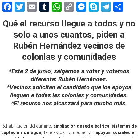
Facebook
Twitter
Email
Tumblr
WhatsApp
Copy
Messenger
Skype
Teleg
Sh
Link
Qué el recurso llegue a todos y no
solo a unos cuantos, piden a
Rubén Hernández vecinos de
colonias y comunidades
*Este 2 de junio, salgamos a votar y votemos
diferente: Rubén Hernández.
*Vecinos solicitan al candidato que los apoyos
lleguen a todas las colonias y comunidades.
*El recurso nos alcanzará para mucho más.
Rehabilitación del camino,
ampliación de red eléctrica, sistemas de
captación de agua
, talleres de computación,
apoyos sociales en