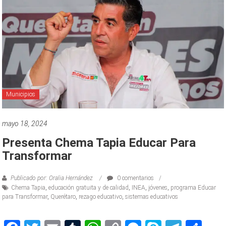
Municipios
mayo 18, 2024
Presenta Chema Tapia Educar Para
Transformar
Publicado por: Oralia Hernández
0 comentarios
Chema Tapia
,
educación gratuita y de calidad
,
INEA
,
jóvenes
,
programa Educar
para Transformar
,
Querétaro
,
rezago educativo
,
sistemas educativos