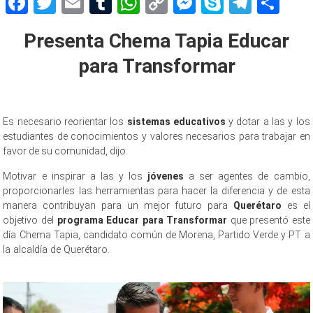
Facebook
Twitter
Email
Tumblr
WhatsApp
Copy
Messenger
Skype
Teleg
Sh
Link
Presenta Chema Tapia Educar
para Transformar
Es necesario reorientar los
sistemas educativos
y dotar a las y los
estudiantes de conocimientos y valores necesarios para trabajar en
favor de su comunidad, dijo.
Motivar e inspirar a las y los
jóvenes
a ser agentes de cambio,
proporcionarles las herramientas para hacer la diferencia y de esta
manera contribuyan para un mejor futuro para
Querétaro
es el
objetivo del
programa Educar para Transformar
que presentó este
día Chema Tapia, candidato común de Morena, Partido Verde y PT a
la alcaldía de Querétaro.
Presenta Chema Presenta Chema Presenta
Chema Presenta Chema