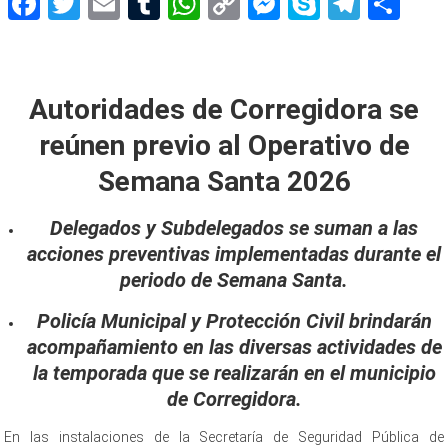
Facebook
Twitter
Email
Tumblr
WhatsApp
Copy
Messenger
Skype
Teleg
Sh
Link
prepara Operativo
Autoridades de Corregidora se
reúnen previo al Operativo de
Semana Santa 2026
Delegados y Subdelegados se suman a las
acciones preventivas implementadas durante el
periodo de Semana Santa.
Policía Municipal y Protección Civil brindarán
acompañamiento en las diversas actividades de
la temporada que se realizarán en el municipio
de Corregidora.
En las instalaciones de la Secretaría de Seguridad Pública de