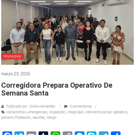
Municipios
marzo 23, 2026
Corregidora Prepara Operativo De
Semana Santa
Publicado por: Oralia Hernández
0 comentarios
compromiso
,
emergencias
,
inspección
,
integridad
,
interinstitucional
,
operativo
,
prevenir
,
Protección
,
reportes
,
riesgo