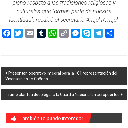
pleno respeto a las tradiciones religiosas y
culturales que forman parte de nuestra
identidad”, recalcó el secretario Ángel Rangel.
Facebook
Twitter
Email
Tumblr
WhatsApp
Copy
Messenger
Skype
Teleg
Sh
Link
Navegación
Presentan operativo integral para la 161 representación del
Viacrucis en La Cañada
de
entradas
Trump plantea desplegar a la Guardia Nacional en aeropuertos
También te puede interesar