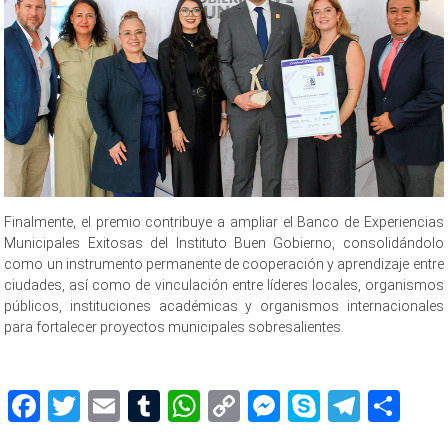
Finalmente, el premio contribuye a ampliar el Banco de Experiencias
Municipales Exitosas del Instituto Buen Gobierno, consolidándolo
como un instrumento permanente de cooperación y aprendizaje entre
ciudades, así como de vinculación entre líderes locales, organismos
públicos, instituciones académicas y organismos internacionales
para fortalecer proyectos municipales sobresalientes.
Facebook
Twitter
Email
Tumblr
WhatsApp
Copy
Messenger
Skype
Teleg
Sh
Link