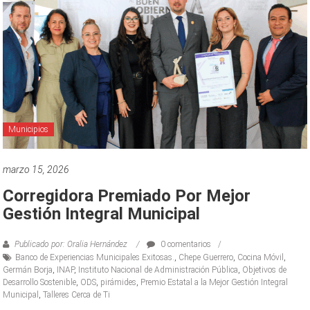
Municipios
marzo 15, 2026
Corregidora Premiado Por Mejor
Gestión Integral Municipal
Publicado por: Oralia Hernández
0 comentarios
Banco de Experiencias Municipales Exitosas.
,
Chepe Guerrero
,
Cocina Móvil
,
Germán Borja
,
INAP
,
Instituto Nacional de Administración Pública
,
Objetivos de
Desarrollo Sostenible
,
ODS
,
pirámides
,
Premio Estatal a la Mejor Gestión Integral
Municipal
,
Talleres Cerca de Ti