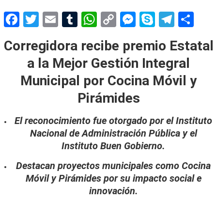
Facebook
Twitter
Email
Tumblr
WhatsApp
Copy
Messenger
Skype
Teleg
Sh
Link
Corregidora recibe premio Estatal
a la Mejor Gestión Integral
Municipal por Cocina Móvil y
Pirámides
El reconocimiento fue otorgado por el Instituto
Nacional de Administración Pública y el
Instituto Buen Gobierno.
Destacan proyectos municipales como Cocina
Móvil y Pirámides por su impacto social e
innovación.