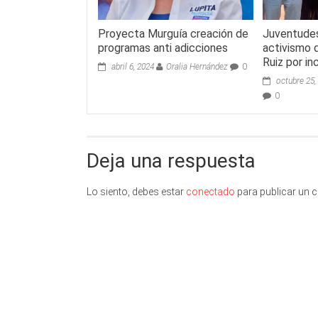
Proyecta Murguía creación de
Juventude
programas anti adicciones
activismo d
Ruiz por in
abril 6, 2024
Oralia Hernández
0
octubre 25,
0
Deja una respuesta
Lo siento, debes estar
conectado
para publicar un 