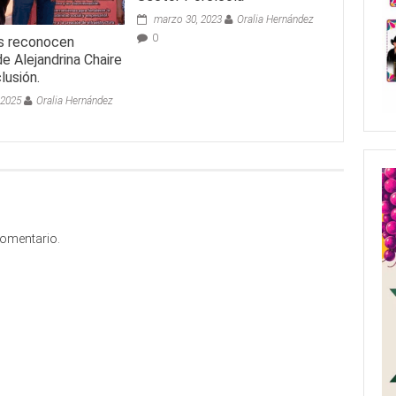
marzo 30, 2023
Oralia Hernández
0
s reconocen
e Alejandrina Chaire
clusión.
 2025
Oralia Hernández
comentario.