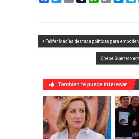
Link
Navegación
Felifer Macías destaca políticas para empode
de
Chepe Guerrero ent
entradas
También te puede interesar