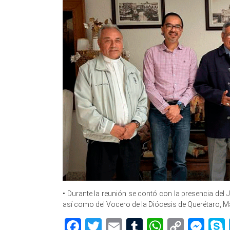
• Durante la reunión se contó con la presencia del J
así como del Vocero de la Diócesis de Querétaro, Mar
Facebook
Twitter
Email
Tumblr
WhatsAp
Copy
Me