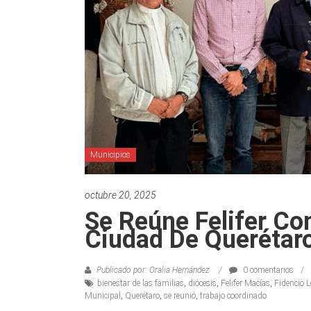
Municipios
octubre 20, 2025
Se Reúne Felifer Co
Ciudad De Querétar
Publicado por: Oralia Hernández
0 comentarios
bienestar de las familias
,
diócesis
,
Felifer Macías
,
Fidencio 
Municipal
,
Querétaro
,
se reunió
,
trabajo coordinado