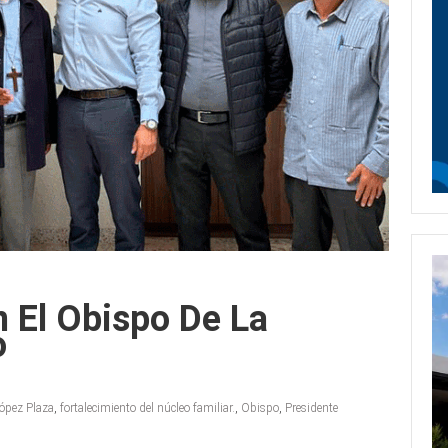
n El Obispo De La
o
López Plaza
,
fortalecimiento del núcleo familiar.
,
Obispo
,
Presidente