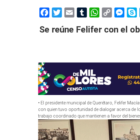
Facebook
Twitter
Email
Tumblr
WhatsAp
Copy
Me
Link
Se reúne Felifer con el o
• El presidente municipal de Querétaro, Felifer Mací
con quien tuvo oportunidad de dialogar acerca de lo
trabajo coordinado que mantienen a favor del bienes