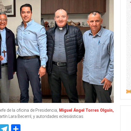
efe de la oficina de Presidencia,
Miguel Ángel Torres Olguín,
tín Lara Becerril, y autoridades eclesiásticas.
p
ssenger
Skype
Telegram
Share